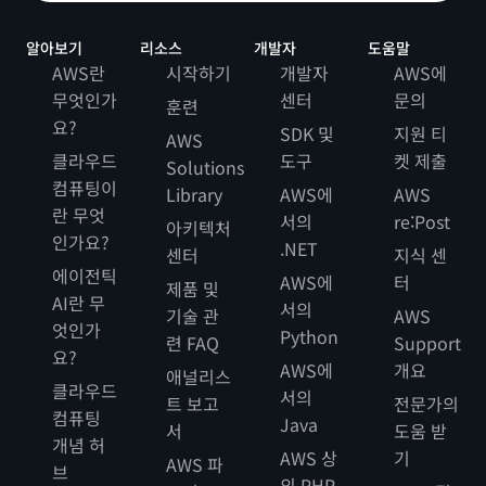
알아보기
리소스
개발자
도움말
AWS란
시작하기
개발자
AWS에
무엇인가
센터
문의
훈련
요?
SDK 및
지원 티
AWS
클라우드
도구
켓 제출
Solutions
컴퓨팅이
Library
AWS에
AWS
란 무엇
서의
re:Post
아키텍처
인가요?
.NET
센터
지식 센
에이전틱
AWS에
터
제품 및
AI란 무
서의
기술 관
AWS
엇인가
Python
련 FAQ
Support
요?
AWS에
개요
애널리스
클라우드
서의
트 보고
전문가의
컴퓨팅
Java
서
도움 받
개념 허
AWS 상
기
AWS 파
브
의 PHP