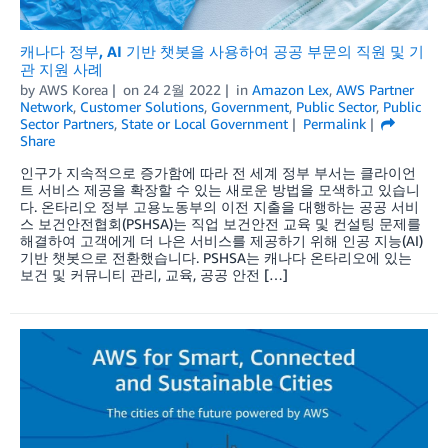
캐나다 정부, AI 기반 챗봇을 사용하여 공공 부문의 직원 및 기
관 지원 사례
by
AWS Korea
on
24 2월 2022
in
Amazon Lex
,
AWS Partner
Network
,
Customer Solutions
,
Government
,
Public Sector
,
Public
Sector Partners
,
State or Local Government
Permalink
Share
인구가 지속적으로 증가함에 따라 전 세계 정부 부서는 클라이언
트 서비스 제공을 확장할 수 있는 새로운 방법을 모색하고 있습니
다. 온타리오 정부 고용노동부의 이전 지출을 대행하는 공공 서비
스 보건안전협회(PSHSA)는 직업 보건안전 교육 및 컨설팅 문제를
해결하여 고객에게 더 나은 서비스를 제공하기 위해 인공 지능(AI)
기반 챗봇으로 전환했습니다. PSHSA는 캐나다 온타리오에 있는
보건 및 커뮤니티 관리, 교육, 공공 안전 […]