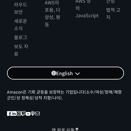
AWS 상
근성
AWS의
라우드
의
포용, 다
법적 고
보안
JavaScript
양성, 평
지
새로운
등
소식
블로그
보도 자
료
English
Amazon은 기회 균등을 보장하는 기업입니다(소수/여성/장애/재향
군인/성 정체성/성적 지향/나이).
맨 위로 이동