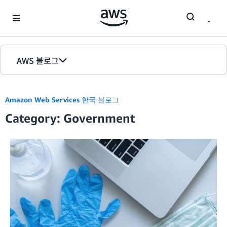
Skip to Main Content
AWS 블로그
홈
Amazon Web Services 한국 블로그
에디션
Category: Government