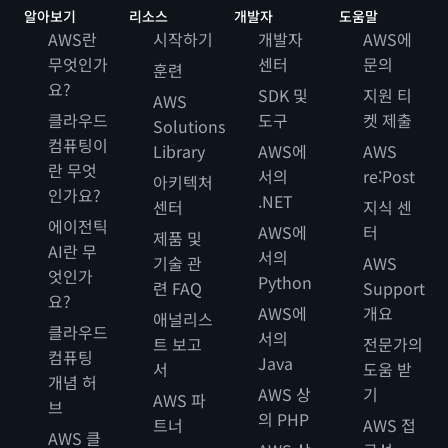
알아보기
리소스
개발자
도움말
AWS란
시작하기
개발자
AWS에
무엇인가
센터
문의
훈련
요?
SDK 및
지원 티
AWS
클라우드
도구
켓 제출
Solutions
컴퓨팅이
Library
AWS에
AWS
란 무엇
서의
re:Post
아키텍처
인가요?
.NET
센터
지식 센
에이전틱
AWS에
터
제품 및
AI란 무
서의
기술 관
AWS
엇인가
Python
련 FAQ
Support
요?
AWS에
개요
애널리스
클라우드
서의
트 보고
전문가의
컴퓨팅
Java
서
도움 받
개념 허
AWS 상
기
AWS 파
브
의 PHP
트너
AWS 접
AWS 클