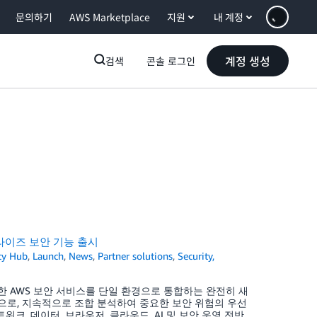
문의하기
AWS Marketplace
지원
내 계정
계정 생성
검색
콘솔 로그인
터프라이즈 보안 기능 출시
ty Hub
,
Launch
,
News
,
Partner solutions
,
Security,
tor를 비롯한 AWS 보안 서비스를 단일 환경으로 통합하는 완전히 새
 자동으로, 지속적으로 조합 분석하여 중요한 보안 위험의 우선
워크, 데이터, 브라우저, 클라우드, AI 및 보안 운영 전반