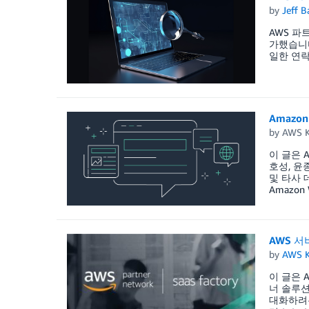
by
Jeff B
AWS 파
가했습니다
일한 연락
Amazon
by
AWS K
이 글은 AW
호성, 윤
및 타사 
Amazon 
AWS 
by
AWS K
이 글은 AW
너 솔루션
대화하려는