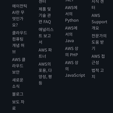
센터
지식 센
에이전틱
AWS에
터
제품 및
AI란 무
서의
기술 관
AWS
엇인가
Python
련 FAQ
Support
요?
AWS에
개요
애널리스
클라우드
서의
트 보고
전문가의
컴퓨팅
Java
서
도움 받
개념 허
AWS 상
기
AWS 파
브
의 PHP
트너
AWS 접
AWS 클
AWS 상
근성
AWS의
라우드
의
포용, 다
법적 고
보안
JavaScript
양성, 평
지
새로운
등
소식
블로그
보도 자
료