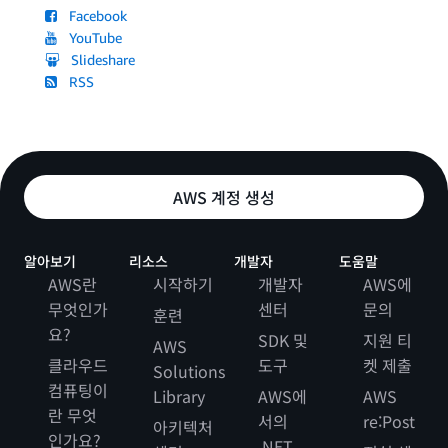
Facebook
YouTube
Slideshare
RSS
AWS 계정 생성
알아보기
리소스
개발자
도움말
AWS란
시작하기
개발자
AWS에
무엇인가
센터
문의
훈련
요?
SDK 및
지원 티
AWS
클라우드
도구
켓 제출
Solutions
컴퓨팅이
Library
AWS에
AWS
란 무엇
서의
re:Post
아키텍처
인가요?
.NET