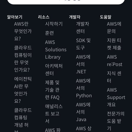
알아보기
리소스
개발자
도움말
AWS란
시작하기
개발자
AWS에
무엇인가
센터
문의
훈련
요?
SDK 및
지원 티
AWS
클라우드
도구
켓 제출
Solutions
컴퓨팅이
Library
AWS에
AWS
란 무엇
서의
re:Post
아키텍처
인가요?
.NET
센터
지식 센
에이전틱
AWS에
터
제품 및
AI란 무
서의
기술 관
AWS
엇인가
Python
련 FAQ
Support
요?
AWS에
개요
애널리스
클라우드
서의
트 보고
전문가의
컴퓨팅
Java
서
도움 받
개념 허
AWS 상
기
AWS 파
브