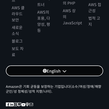
의 PHP
트너
AWS 접
AWS 클
AWS 상
근성
AWS의
라우드
의
포용, 다
법적 고
보안
JavaScript
양성, 평
지
새로운
등
소식
블로그
보도 자
료
English
Amazon은 기회 균등을 보장하는 기업입니다(소수/여성/장애/재향
군인/성 정체성/성적 지향/나이).