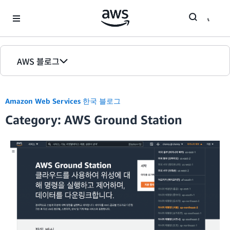
Skip to Main Content
AWS 블로그
홈
Amazon Web Services 한국 블로그
에디션
Category: AWS Ground Station