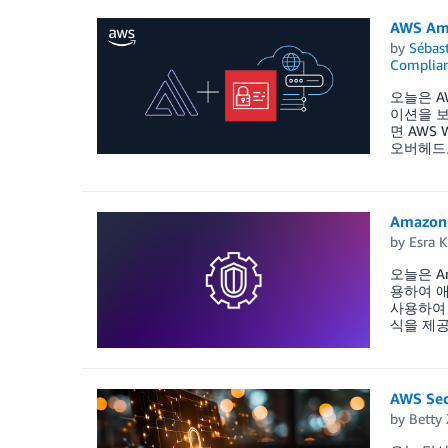
AWS A
by
Sébas
Complia
오늘은 A
이션을 보
면 AWS
오버헤드도 
Amazon
by
Esra K
오늘은 A
용하여 애플
사용하여 
식을 제공
AWS Se
by
Betty