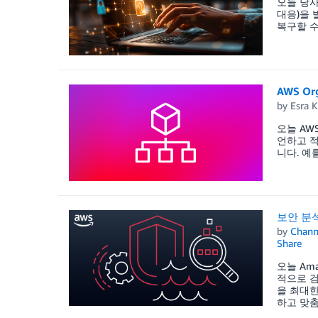
오늘 당사는
대응)을 
복구할 수 
AWS O
by
Esra K
오늘 AW
언하고 적
니다. 예
보안 분석 
by
Chan
Share
오늘 Ama
적으로 
을 최대한
하고 맞춤