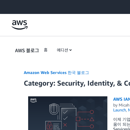
Skip to Main Content
AWS 블로그
홈
에디션
Amazon Web Services 한국 블로그
Category: Security, Identity, & 
AWS IA
by
Micah
Launch
,
이제 기업 
움이 되는 
Servi