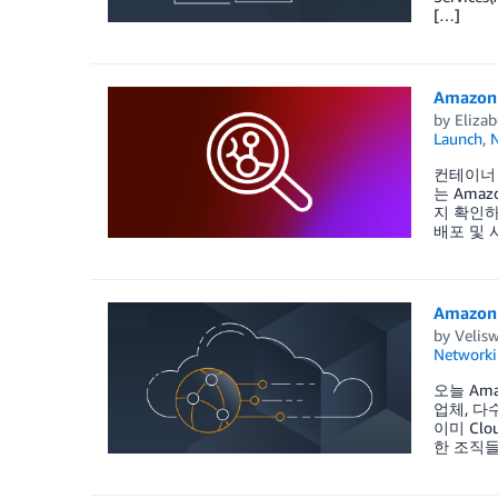
[…]
Amazo
by
Elizab
Launch
,
컨테이너
는 Amaz
지 확인하
배포 및 
Amazon
by
Velis
Networki
오늘 Ama
업체, 다
이미 Clo
한 조직들