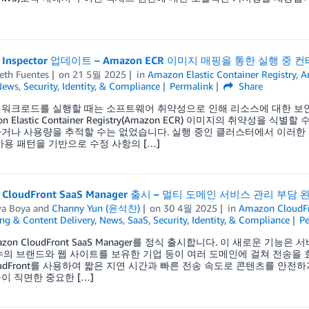
n Inspector 업데이트 – Amazon ECR 이미지 매핑을 통한 실행 
eth Fuentes
on
21 5월 2025
in
Amazon Elastic Container Registry
,
A
News
,
Security, Identity, & Compliance
Permalink
Share
 워크로드를 실행할 때는 소프트웨어 취약성으로 인해 리소스에 대한 보안
on Elastic Container Registry(Amazon ECR) 이미지의 취
거나 사용량을 추적할 수는 없었습니다. 실행 중인 클러스터에서 이러한
사용 패턴을 기반으로 수정 사항의 […]
 CloudFront SaaS Manager 출시 – 멀티 도메인 서비스 관리 부담 
wa Boya
and
Channy Yun (윤석찬)
on
30 4월 2025
in
Amazon CloudF
ng & Content Delivery
,
News
,
SaaS
,
Security, Identity, & Compliance
P
zon CloudFront SaaS Manager를 정식 출시합니다. 이 새로운 기능
수의 브랜드와 웹 사이트를 보유한 기업 등이 여러 도메인에 걸쳐 전송을
udFront를 사용하여 짧은 지연 시간과 빠른 전송 속도로 콘텐츠를 안전하게 전송
이 직면한 중요한 […]