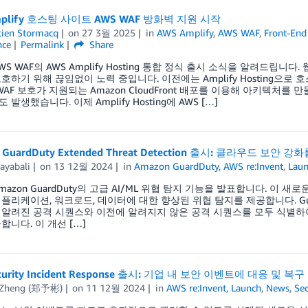
mplify 호스팅 사이트 AWS WAF 방화벽 지원 시작
tien Stormacq
on
27 3월 2025
in
AWS Amplify
,
AWS WAF
,
Front-End
nce
Permalink
Share
WS WAF의 AWS Amplify Hosting 통합 정식 출시 소식을 알려드
호하기 위해 끊임없이 노력 중입니다. 이전에는 Amplify Hosting
 WAF 보호가 지원되는 Amazon CloudFront 배포를 이용해 아키텍처
발생했습니다. 이제 Amplify Hosting에 AWS […]
 GuardDuty Extended Threat Detection 출시: 클라우드 보안
ayabali
on
13 12월 2024
in
Amazon GuardDuty
,
AWS re:Invent
,
Lau
mazon GuardDuty의 고급 AI/ML 위협 탐지 기능을 발표합니다. 이
리케이션, 워크로드, 데이터에 대한 향상된 위협 탐지를 제공합니다. GuardDuty 
알려진 공격 시퀀스와 이전에 알려지지 않은 공격 시퀀스를 모두 식별하
합니다. 이 개선 […]
curity Incident Response 출시: 기업 내 보안 이벤트에 대응 및 복
 Zheng (郑予彬)
on
11 12월 2024
in
AWS re:Invent
,
Launch
,
News
,
Sec