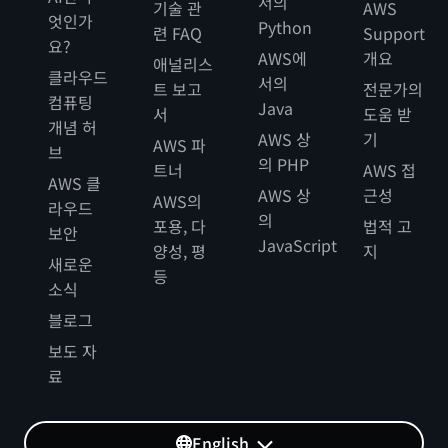
서의
기술 관
AWS
엇인가
Python
련 FAQ
Support
요?
AWS에
개요
애널리스
클라우드
서의
트 보고
전문가의
컴퓨팅
Java
서
도움 받
개념 허
AWS 상
기
AWS 파
브
의 PHP
트너
AWS 접
AWS 클
AWS 상
근성
AWS의
라우드
의
포용, 다
법적 고
보안
JavaScript
양성, 평
지
새로운
등
소식
블로그
보도 자
료
English