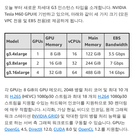
오늘 부터 새로운 차세대 G3 인스턴스 타입을 소개합니다. NVIDIA
Tesla M60 GPU에 기반하고 있으며, 아래와 같이 세 가지 크기 (모든
VPC 전용 및 EBS 전용)로 제공하게 됩니다.
GPU
Main
EBS
Model
GPUs
vCPUs
Memory
Memory
Bandwidth
g3.4xlarge
1
8 GiB
16
122 GiB
3.5 Gbps
g3.8xlarge
2
16 GiB
32
244 GiB
7 Gbps
g3.16xlarge
4
32 GiB
64
488 GiB
14 Gbps
각 GPU는 8 GiB의 GPU 메모리, 2048 병렬 처리 코어 및 최대 10 개
의
H.265
(HEVC) 1080p30 스트림과 최대 18 개의
H.264
1080p30
스트림을 지원할 수있는 하드웨어 인코더를 지원하므로 3D 렌더링
에 매우 적합합니다. 시각화, 가상 현실, 비디오 인코딩, 원격 그래픽
워크 스테이션 (
NVIDIA GRID
) 및 막대한 양의 병렬 처리 능력을 필
요로 하는 서버 측 그래픽 워크로드를 구동할 수 있습니다. GPU는
OpenGL
4.5,
DirectX
12.0,
CUDA
8.0 및
OpenCL
1.2.를 지원합니다.