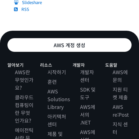
Slideshare
RSS
AWS 계정 생성
알아보기
리소스
개발자
도움말
AWS란
시작하기
개발자
AWS에
무엇인가
센터
문의
훈련
요?
SDK 및
지원 티
AWS
클라우드
도구
켓 제출
Solutions
컴퓨팅이
Library
AWS에
AWS
란 무엇
서의
re:Post
아키텍처
인가요?
.NET
센터
지식 센
에이전틱
AWS에
터
제품 및
AI란 무