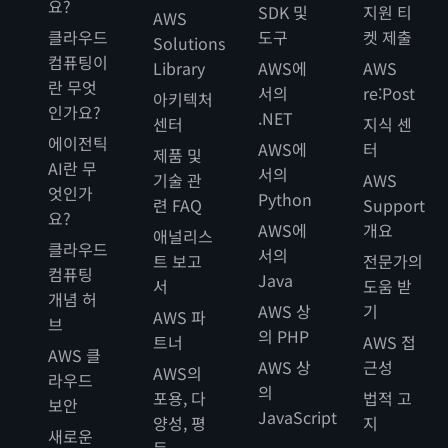
요?
SDK 및
지원 티
AWS
클라우드
도구
켓 제출
Solutions
컴퓨팅이
Library
AWS에
AWS
란 무엇
서의
re:Post
아키텍처
인가요?
.NET
센터
지식 센
에이전틱
AWS에
터
제품 및
AI란 무
서의
기술 관
AWS
엇인가
Python
련 FAQ
Support
요?
AWS에
개요
애널리스
클라우드
서의
트 보고
전문가의
컴퓨팅
Java
서
도움 받
개념 허
AWS 상
기
AWS 파
브
의 PHP
트너
AWS 접
AWS 클
AWS 상
근성
AWS의
라우드
의
포용, 다
법적 고
보안
JavaScript
양성, 평
지
새로운