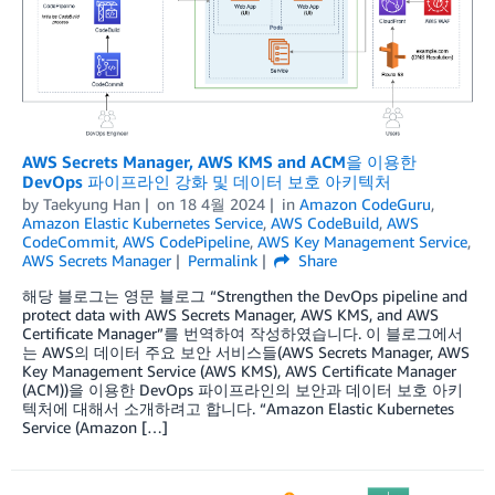
AWS Secrets Manager, AWS KMS and ACM을 이용한
DevOps 파이프라인 강화 및 데이터 보호 아키텍처
by
Taekyung Han
on
18 4월 2024
in
Amazon CodeGuru
,
Amazon Elastic Kubernetes Service
,
AWS CodeBuild
,
AWS
CodeCommit
,
AWS CodePipeline
,
AWS Key Management Service
,
AWS Secrets Manager
Permalink
Share
해당 블로그는 영문 블로그 “Strengthen the DevOps pipeline and
protect data with AWS Secrets Manager, AWS KMS, and AWS
Certificate Manager”를 번역하여 작성하였습니다. 이 블로그에서
는 AWS의 데이터 주요 보안 서비스들(AWS Secrets Manager, AWS
Key Management Service (AWS KMS), AWS Certificate Manager
(ACM))을 이용한 DevOps 파이프라인의 보안과 데이터 보호 아키
텍처에 대해서 소개하려고 합니다. “Amazon Elastic Kubernetes
Service (Amazon […]