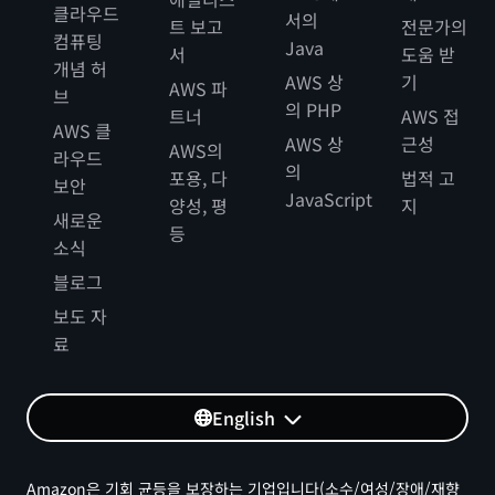
클라우드
서의
트 보고
전문가의
컴퓨팅
Java
서
도움 받
개념 허
AWS 상
기
AWS 파
브
의 PHP
트너
AWS 접
AWS 클
AWS 상
근성
AWS의
라우드
의
포용, 다
법적 고
보안
JavaScript
양성, 평
지
새로운
등
소식
블로그
보도 자
료
English
Amazon은 기회 균등을 보장하는 기업입니다(소수/여성/장애/재향