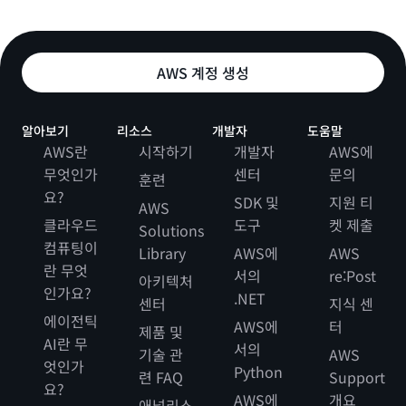
AWS 계정 생성
알아보기
리소스
개발자
도움말
AWS란
시작하기
개발자
AWS에
무엇인가
센터
문의
훈련
요?
SDK 및
지원 티
AWS
클라우드
도구
켓 제출
Solutions
컴퓨팅이
Library
AWS에
AWS
란 무엇
서의
re:Post
아키텍처
인가요?
.NET
센터
지식 센
에이전틱
AWS에
터
제품 및
AI란 무
서의
기술 관
AWS
엇인가
Python
련 FAQ
Support
요?
AWS에
개요
애널리스