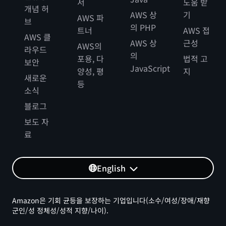
서
도움 받
개념 허
AWS 상
기
AWS 파
브
의 PHP
트너
AWS 접
AWS 클
AWS 상
근성
AWS의
라우드
의
포용, 다
법적 고
보안
JavaScript
양성, 평
지
새로운
등
소식
블로그
보도 자
료
English
Amazon은 기회 균등을 보장하는 기업입니다(소수/여성/장애/재향
군인/성 정체성/성적 지향/나이).