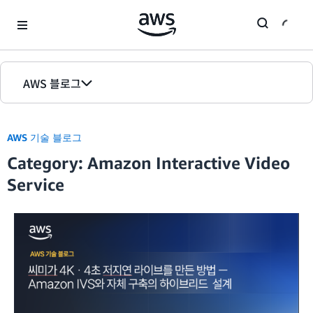
Skip to Main Content
AWS 블로그
홈
AWS 기술 블로그
에디션
Category: Amazon Interactive Video
Service