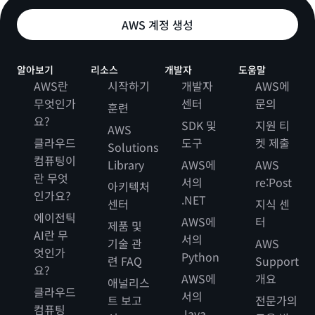
AWS 계정 생성
알아보기
리소스
개발자
도움말
AWS란
시작하기
개발자
AWS에
무엇인가
센터
문의
훈련
요?
SDK 및
지원 티
AWS
클라우드
도구
켓 제출
Solutions
컴퓨팅이
Library
AWS에
AWS
란 무엇
서의
re:Post
아키텍처
인가요?
.NET
센터
지식 센
에이전틱
AWS에
터
제품 및
AI란 무
서의
기술 관
AWS
엇인가
Python
련 FAQ
Support
요?
AWS에
개요
애널리스
클라우드
서의
트 보고
전문가의
컴퓨팅
Java