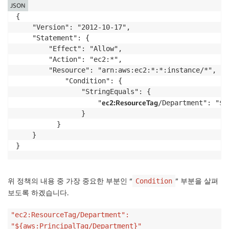
JSON
{

    "Version": "2012-10-17",

    "Statement": {

        "Effect": "Allow",

        "Action": "ec2:*",

        "Resource": "arn:aws:ec2:*:*:instance/*",

            "Condition": {

                "StringEquals": {

ec2:ResourceTag
                    "
/Department": "${
                }

          }

    }

}
위 정책의 내용 중 가장 중요한 부분인 “
” 부분을 살펴
Condition
보도록 하겠습니다.
"ec2:ResourceTag/Department":
"${aws:PrincipalTag/Department}"