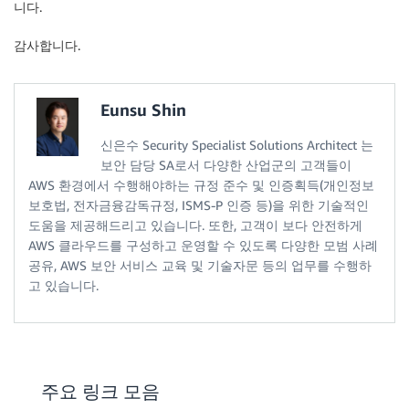
니다.
            ],

            "Condition": {

감사합니다.
                "StringLike": {

                    "aws:RequestTag/Department": [

                        "SA",

Eunsu Shin
                        "SRE",

                        "DEV"

신은수 Security Specialist Solutions Architect 는
                    ],

보안 담당 SA로서 다양한 산업군의 고객들이
                    "aws:RequestTag/Name": "*"

AWS 환경에서 수행해야하는 규정 준수 및 인증획득(개인정보
                },

보호법, 전자금융감독규정, ISMS-P 인증 등)을 위한 기술적인
                "ForAllValues:StringEquals": {

도움을 제공해드리고 있습니다. 또한, 고객이 보다 안전하게
                    "aws:TagKeys": [

                        "Department",

AWS 클라우드를 구성하고 운영할 수 있도록 다양한 모범 사례
                        "Name"

공유, AWS 보안 서비스 교육 및 기술자문 등의 업무를 수행하
                    ]

고 있습니다.
                }

            }

        },

        {

            "Effect": "Allow",

주요 링크 모음
            "Action": [
