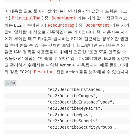
이 내용을 글로 풀어서 설명해본다면 사용자의 요청에 포함된 태그
키(
) 중
라는 키의 값과 접근하려고
PrincipalTag
Department
하는 EC2에 부여된 키(
) 중
라는 키의
ResourceTag
Department
값이 일치할 때 참으로 간주하겠다는 의미입니다. 즉, 사용자는 자신
에게 부여된 태그 키/값과 일치하는 EC2에 접근하는 경우에만 권한
을 부여 받을 수 있다는 것처럼 보입니다. 그렇다면 관리자는 이와
같은 IAM 정책을 사용했을 때 위에서 언급한 “조건 3”을 만족할 수
있을까요? 정답은 “만족할 수 없다” 입니다. 왜냐하면, EC2를 생성하
고 관리하기 위해서는 다양한 Action이 사용됩니다. 예를 들면, 아래
와 같은 EC2의
관련 Action 들을 생각해볼 수 있습니다.
Describe
JSON
                "ec2:DescribeInstances",

                "ec2:DescribeImages",

                "ec2:DescribeInstanceTypes",

                "ec2:DescribeKeyPairs",

                "ec2:DescribeVpcs",

                "ec2:DescribeSubnets",

                "ec2:DescribeSecurityGroups",