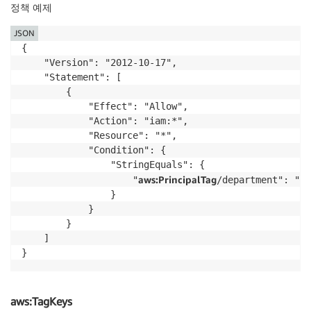
정책 예제
JSON
{

    "Version": "2012-10-17",

    "Statement": [

        {

            "Effect": "Allow",

            "Action": "iam:*",

            "Resource": "*",

            "Condition": {

                "StringEquals": {

aws:PrincipalTag
                    "
/department": "hr
                }

            }

        }

    ]

}
aws:TagKeys