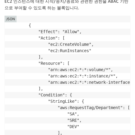
EC2 인스턴스에 대한 시작/중지/종료와 관련한 권한을 ABAC 기반
으로 부여할 수 있도록 하는 블록입니다.
JSON
        {

            "Effect": "Allow",

            "Action": [

                "ec2:CreateVolume",

                "ec2:RunInstances"

            ],

            "Resource": [

                "arn:aws:ec2:*:*:volume/*",

                "arn:aws:ec2:*:*:instance/*",

                "arn:aws:ec2:*:*:network-interface/*"
            ],

            "Condition": {

                "StringLike": {

                    "aws:RequestTag/Department": [

                        "SA",

                        "SRE",

                        "DEV"

                    ],
