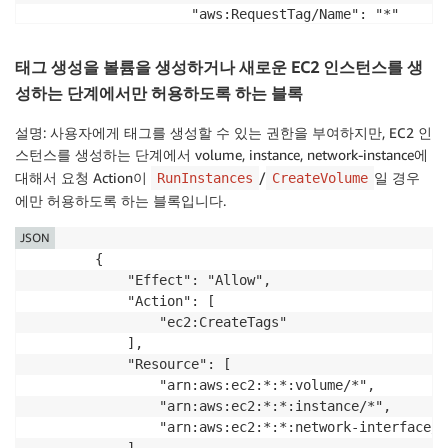
                    "aws:RequestTag/Name": "*"

                },

                "ForAllValues:StringEquals": {

태그 생성을 볼륨을 생성하거나 새로운 EC2 인스턴스를 생
                    "aws:TagKeys": [

성하는 단계에서만 허용하도록 하는 블록
                        "Department",

                        "Name"

설명: 사용자에게 태그를 생성할 수 있는 권한을 부여하지만, EC2 인
                    ]

스턴스를 생성하는 단계에서 volume, instance, network-instance에
                }

대해서 요청 Action이
/
일 경우
RunInstances
CreateVolume
            }

에만 허용하도록 하는 블록입니다.
        }
JSON
        {

            "Effect": "Allow",

            "Action": [

                "ec2:CreateTags"

            ],

            "Resource": [

                "arn:aws:ec2:*:*:volume/*",

                "arn:aws:ec2:*:*:instance/*",

                "arn:aws:ec2:*:*:network-interface/*"