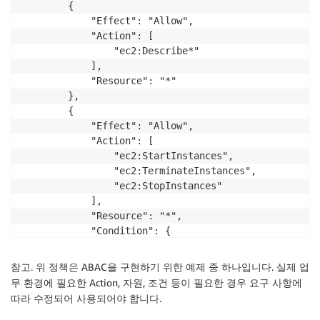
        {

            "Effect": "Allow",

            "Action": [

                "ec2:Describe*"

            ],

            "Resource": "*"

        },

        {

            "Effect": "Allow",

            "Action": [

                "ec2:StartInstances",

                "ec2:TerminateInstances",

                "ec2:StopInstances"

            ],

            "Resource": "*",

            "Condition": {

                "StringEquals": {

                    "ec2:ResourceTag/Department": "$
참고. 위 정책은 ABAC을 구현하기 위한 예제 중 하나입니다. 실제 업
                }

무 환경에 필요한 Action, 자원, 조건 등이 필요한 경우 요구 사항에
            }

따라 수정되어 사용되어야 합니다.
        },
