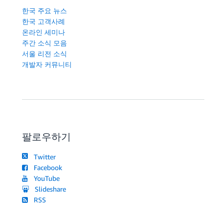
                "ec2:CreateTags"

한국 주요 뉴스
            ],

한국 고객사례
            "Resource": [

온라인 세미나
                "arn:aws:ec2:*:*:volume/*",

주간 소식 모음
                "arn:aws:ec2:*:*:instance/*",

서울 리전 소식
                "arn:aws:ec2:*:*:network-interface/*"
개발자 커뮤니티
            ],

            "Condition": {

                "StringEquals": {

                    "ec2:CreateAction": [

                        "RunInstances",

                        "CreateVolume"

                    ]

팔로우하기
                }

            }

Twitter
        }

Facebook
    ]

YouTube
}
Slideshare
RSS