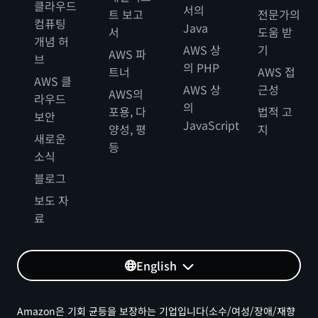
클라우드
서의
트 보고
전문가의
컴퓨팅
Java
서
도움 받
개념 허
AWS 상
기
AWS 파
브
의 PHP
트너
AWS 접
AWS 클
AWS 상
근성
AWS의
라우드
의
포용, 다
법적 고
보안
JavaScript
양성, 평
지
새로운
등
소식
블로그
보도 자
료
English
Amazon은 기회 균등을 보장하는 기업입니다(소수/여성/장애/재향