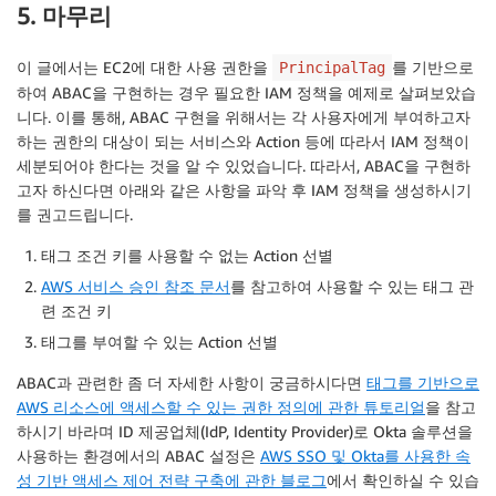
        {

5. 마무리
            "Effect": "Allow",

            "Action": "ec2:RunInstances",

이 글에서는 EC2에 대한 사용 권한을
를 기반으로
PrincipalTag
            "Resource": [

하여 ABAC을 구현하는 경우 필요한 IAM 정책을 예제로 살펴보았습
                "arn:aws:ec2:*::image/*",

니다. 이를 통해, ABAC 구현을 위해서는 각 사용자에게 부여하고자
                "arn:aws:ec2:*::snapshot/*",

하는 권한의 대상이 되는 서비스와 Action 등에 따라서 IAM 정책이
                "arn:aws:ec2:*:*:subnet/*",

                "arn:aws:ec2:*:*:network-interface/*"
세분되어야 한다는 것을 알 수 있었습니다. 따라서, ABAC을 구현하
                "arn:aws:ec2:*:*:security-group/*",

고자 하신다면 아래와 같은 사항을 파악 후 IAM 정책을 생성하시기
                "arn:aws:ec2:*:*:key-pair/*"

를 권고드립니다.
            ]

태그 조건 키를 사용할 수 없는 Action 선별
        },

        {

AWS 서비스 승인 참조 문서
를 참고하여 사용할 수 있는 태그 관
            "Effect": "Allow",

련 조건 키
            "Action": [

태그를 부여할 수 있는 Action 선별
                "ec2:CreateVolume",

                "ec2:RunInstances"

ABAC과 관련한 좀 더 자세한 사항이 궁금하시다면
태그를 기반으로
            ],

AWS 리소스에 액세스할 수 있는 권한 정의에 관한 튜토리얼
을 참고
            "Resource": [

하시기 바라며 ID 제공업체(IdP, Identity Provider)로 Okta 솔루션을
                "arn:aws:ec2:*:*:volume/*",

사용하는 환경에서의 ABAC 설정은
AWS SSO 및 Okta를 사용한 속
                "arn:aws:ec2:*:*:instance/*",

성 기반 액세스 제어 전략 구축에 관한 블로그
에서 확인하실 수 있습
                "arn:aws:ec2:*:*:network-interface/*"