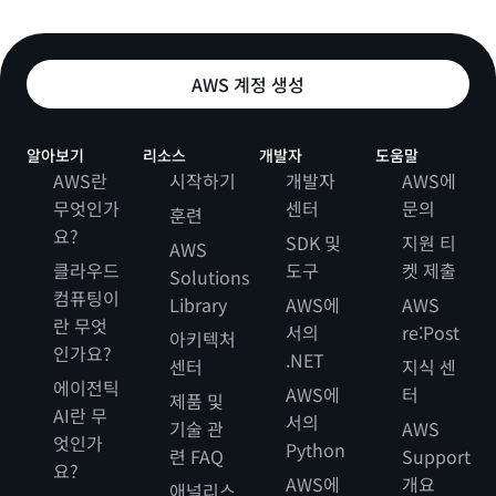
AWS 계정 생성
알아보기
리소스
개발자
도움말
AWS란
시작하기
개발자
AWS에
무엇인가
센터
문의
훈련
요?
SDK 및
지원 티
AWS
클라우드
도구
켓 제출
Solutions
컴퓨팅이
Library
AWS에
AWS
란 무엇
서의
re:Post
아키텍처
인가요?
.NET
센터
지식 센
에이전틱
AWS에
터
제품 및
AI란 무
서의
기술 관
AWS
엇인가
Python
련 FAQ
Support
요?
AWS에
개요
애널리스