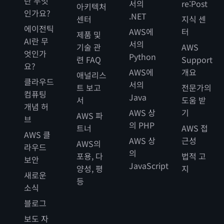
란 무엇
서의
re:Post
아키텍처
인가요?
.NET
센터
지식 센
에이전틱
AWS에
터
제품 및
AI란 무
서의
기술 관
AWS
엇인가
Python
련 FAQ
Support
요?
AWS에
개요
애널리스
클라우드
서의
트 보고
전문가의
컴퓨팅
Java
서
도움 받
개념 허
AWS 상
기
AWS 파
브
의 PHP
트너
AWS 접
AWS 클
AWS 상
근성
AWS의
라우드
의
포용, 다
법적 고
보안
JavaScript
양성, 평
지
새로운
등
소식
블로그
보도 자