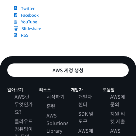
Twitter
Facebook
YouTube
Slideshare
RSS
AWS 계정 생성
알아보기
리소스
개발자
도움말
AWS란
시작하기
개발자
AWS에
무엇인가
센터
문의
훈련
요?
SDK 및
지원 티
AWS
클라우드
도구
켓 제출
Solutions
컴퓨팅이
Library
AWS에
AWS