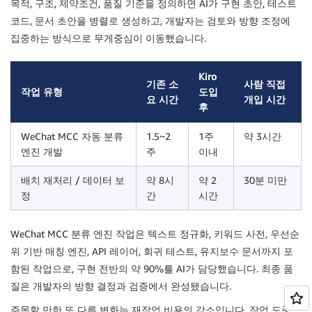
목적, 구조, 제약조건, 품질 기준을 정의하면 AI가 구현 초안, 테스트
코드, 문서 초안을 병렬로 생성하고, 개발자는 검토와 방향 조정에
집중하는 방식으로 무게중심이 이동했습니다.
Kiro
기존 소
사람 직접
작업 유형
도입
요 시간
개입 시간
후
WeChat MCC 자동 분류
1.5~2
1주
약 3시간
엔진 개발
주
이내
배치 재처리 / 데이터 보
약 8시
약 2
30분 미만
정
간
시간
WeChat MCC 분류 엔진 작업은 텍스트 정규화, 키워드 사전, 우선순
위 기반 매칭 엔진, API 레이어, 회귀 테스트, 유지보수 문서까지 포
함된 작업으로, 구현 전반의 약 90%를 AI가 담당했습니다. 최종 품
질은 개발자의 방향 결정과 검증에서 완성됐습니다.
주목할 만한 또 다른 변화는 재작업 비용의 감소입니다. 작업 도중