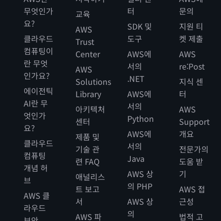
무엇인가
터
문의
교육
요?
SDK 및
지원 티
AWS
클라우드
도구
켓 제출
Trust
컴퓨팅이
Center
AWS에
AWS
란 무엇
서의
re:Post
AWS
인가요?
.NET
Solutions
지식 센
에이전틱
Library
AWS에
터
AI란 무
서의
아키텍처
AWS
엇인가
Python
센터
Support
요?
AWS에
개요
제품 및
클라우드
서의
기술 관
전문가의
컴퓨팅
Java
련 FAQ
도움 받
개념 허
AWS 상
기
애널리스
브
의 PHP
트 보고
AWS 접
AWS 클
서
AWS 상
근성
라우드
의
AWS 파
법적 고
보안