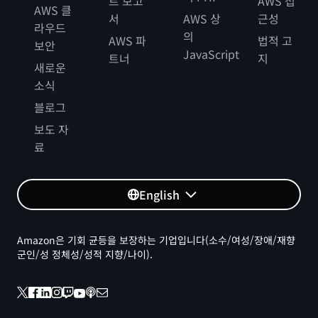
트 보고
AWS 접
AWS 클
서
AWS 상
근성
라우드
의
AWS 파
법적 고
보안
JavaScript
트너
지
새로운
소식
블로그
보도 자
료
English
Amazon은 기회 균등을 보장하는 기업입니다(소수/여성/장애/재향
군인/성 정체성/성적 지향/나이).