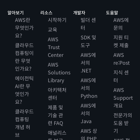
알아보기
리소스
개발자
도움말
AWS란
시작하기
빌더 센
AWS에
무엇인가
터
문의
교육
요?
SDK 및
지원 티
AWS
클라우드
도구
켓 제출
Trust
컴퓨팅이
Center
AWS에
AWS
란 무엇
서의
re:Post
AWS
인가요?
.NET
Solutions
지식 센
에이전틱
Library
AWS에
터
AI란 무
서의
아키텍처
AWS
엇인가
Python
센터
Support
요?
AWS에
개요
제품 및
클라우드
서의
기술 관
전문가의
컴퓨팅
Java
련 FAQ
도움 받
개념 허
AWS 상
기
애널리스
브
의 PHP