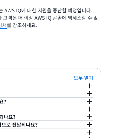
S는 AWS IQ에 대한 지원을 중단할 예정입니다.
와 고객은 더 이상 AWS IQ 콘솔에 액세스할 수 없
명서
를 참조하세요.
모두 열기
결정했습니다. 이번 결정을 통해
AWS
요?
있게 되었습니다. 고객은 AWS
마켓플레이스 전
 이 날짜까지 여러 기능이 단계적으로 폐지됩니다.
을 갖춘 AWS
전문가를 계속 찾고 함께 일할 수
 및 사용이 불가능합니다. 자세한 내용은 이
사용
 2025년 8월 20일까지 AWS IQ를 정상적
장되나요?
오
.
년 5월 28일까지 신규 제안을 생성할 수 없지만
러나 2026년 5월 28일 이전에 완료되지 않
식으로 전달되나요?
중인 제안이 있는 경우 결제 및 권한 요청을 생
계속 협력하려면
AWS Marketplace에서 전문
rketplace는
고객이 AWS Marketplace 판
참조하십시오
.
Q에 대한 액세스 권한이 손실되기 전에 고객과
 스토어입니다. AWS IQ와 마찬가지로 AWS
정보를 확인할 수 있습니다.
지난 12개월 이내에