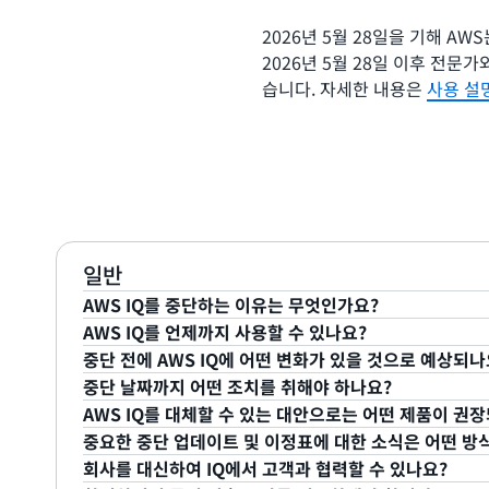
2026년 5월 28일을 기해 AW
2026년 5월 28일 이후 전문가
습니다. 자세한 내용은
사용 설
일반
AWS IQ를 중단하는 이유는 무엇인가요?
AWS IQ를 언제까지 사용할 수 있나요?
AWS에서는 신중한 평가 끝에 AWS IQ를 중단하기로 
중단 전에 AWS IQ에 어떤 변화가 있을 것으로 예상되나
Marketplace의
전문 서비스에 대한 투자를 집중할 수 
2026년 5월 28일까지 AWS IQ를 사용할 수 있으며,
중단 날짜까지 어떤 조치를 취해야 하나요?
문 서비스 및 AWS 파트너 네트워크 (APN)
를
통해 자격
2026년 5월 28일 이후에는 더 이상 AWS IQ 액세스
신규 전문가는 더 이상 등록할 수 없습니다. 기존 전문가라면
AWS IQ를 대체할 수 있는 대안으로는 어떤 제품이 권
있습니다. 자세한 내용은 이
사용 설명서를 참조하십시
설명서를 참조하십시오
.
으로 사용할 수 있습니다. 2025년 8월 20일부터 2026
AWS IQ에서 오프보딩하기 위한 필수 단계는 없습니다. 그
중요한 중단 업데이트 및 이정표에 대한 소식은 어떤 방
기존 대화에 액세스하고, 메시지를 보내고, 고객과 진행 
은 지속적인 제안 또는 지불 요청이 있는 경우, 고객과 
AWS 마켓플레이스 전문 서비스를
권장합니다.
AWS Ma
회사를 대신하여 IQ에서 고객과 협력할 수 있나요?
성할 수는 있습니다. 자세한 내용은 이
사용 설명서를 
서비스에
대한 비공개 제안을 생성해야 합니다. AWS I
매자로부터 제품 및 서비스를 찾고 구매할 수 있는 디지털
오늘 이 사용 설명서에서 AWS IQ 중단에 대한 자세한 