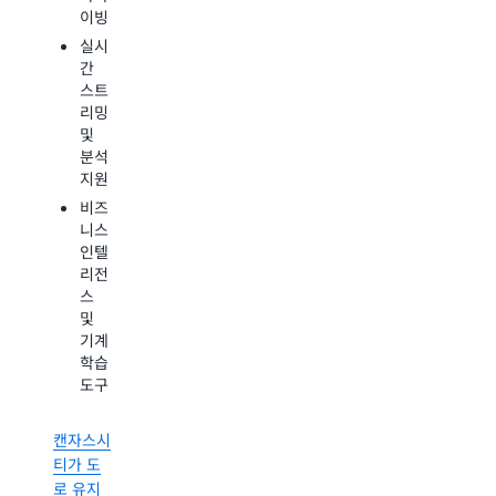
이빙
이션
기계
지원
학습
실시
과
간
더욱
음성
스트
저렴
인식
리밍
한
기능
및
총
으로
분석
소유
생성
지원
비용
하기
및
비즈
유연
실험
니스
한
및
인텔
라이
개발
리전
선스
비용
스
옵션
과
및
시간
기계
을
학습
조지아
줄여
도구
주가
서
500만
조직
캔자스시
USD를
의
티가 도
절약한
민첩
로 유지
방법
성을