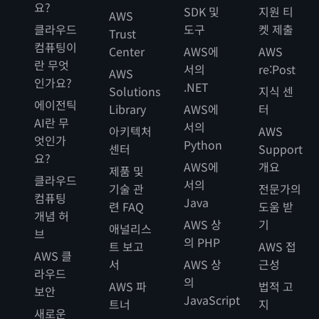
요?
SDK 및
지원 티
AWS
클라우드
도구
켓 제출
Trust
컴퓨팅이
Center
AWS에
AWS
란 무엇
서의
re:Post
AWS
인가요?
.NET
Solutions
지식 센
에이전틱
Library
AWS에
터
AI란 무
서의
아키텍처
AWS
엇인가
Python
센터
Support
요?
AWS에
개요
제품 및
클라우드
서의
기술 관
전문가의
컴퓨팅
Java
련 FAQ
도움 받
개념 허
AWS 상
기
애널리스
브
의 PHP
트 보고
AWS 접
AWS 클
서
AWS 상
근성
라우드
의
AWS 파
법적 고
보안
JavaScript
트너
지
새로운