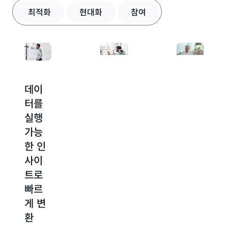
최적화
현대화
참여
데이
오픈
Amazon
터를
소스
이 생
실행
및
성하
가능
Microsoft
고 테
한 인
애플
스트
사이
리케
한 기
트로
이션
술에
빠르
현대
시민
게 변
화
참여
환
고객은
Amazon