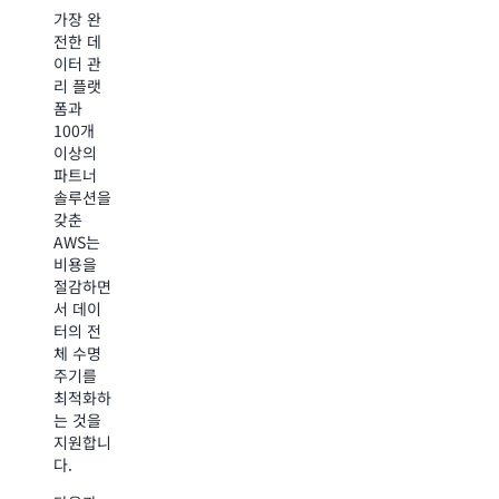
다른 클
은 기술
가장 완
라우드
을 구축
전한 데
공급자보
하여 고
이터 관
다 더 오
객이 고
리 플랫
랫동안,
객 센터
폼과
10년 넘
와 모바
100개
게 AWS
일 및 이
이상의
에서
메일 메
파트너
Windows
시징을
솔루션을
및
통해 걸
갖춘
Linux
쳐 개인
AWS는
기반 IT
적이고
비용을
워크로드
활발하게
절감하면
를 실행
참여하도
서 데이
해왔습니
록 합니
터의 전
다.
다. 이제
체 수명
중앙 정
주기를
고객이
부 및 지
최적화하
AWS를
방 정부
는 것을
선택한
전문가는
지원합니
이유:
동일한
다.
기술을
탁월