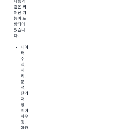
사용하여
다음과
한
최고의
같은 뛰
성능
시민 경
어난 기
과
험을 창
능이 포
우수
출할 수
함되어
한
있습니
있습니
기능
다.
다.
및
높은
수
데이
안정
분안
터
성
에
수
우수
새로
집,
한
운 IT
처
보안
리소
리,
및
스
분
자격
이용
석,
증명
하기
단기
서비
저
기존
스
장,
신규
웨어
포괄
사용
하우
적인
자
징,
마이
경험
아카
그레
을