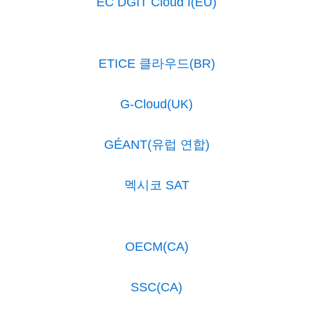
EC DGIT Cloud I(EU)
ETICE 클라우드(BR)
G-Cloud(UK)
GÉANT(유럽 연합)
멕시코 SAT
OECM(CA)
SSC(CA)