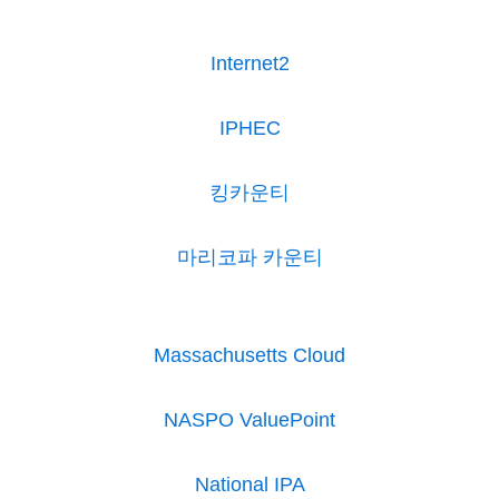
Internet2
IPHEC
킹카운티
마리코파 카운티
Massachusetts Cloud
NASPO ValuePoint
National IPA