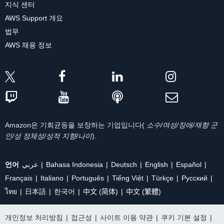
지식 센터
AWS Support 개요
법무
AWS 채용 정보
Amazon은 기회균등을 보장하는 기업입니다(
소수/여성/장애/재향 군
인/성 정체성/성적 지향/나이
).
언어
عربي
Bahasa Indonesia
Deutsch
English
Español
Français
Italiano
Português
Tiếng Việt
Türkçe
Ρусский
ไทย
日本語
한국어
中文 (简体)
中文 (繁體)
개인정보 처리방침
|
접근성
|
사이트 이용 약관
|
쿠키 기본 설정
|