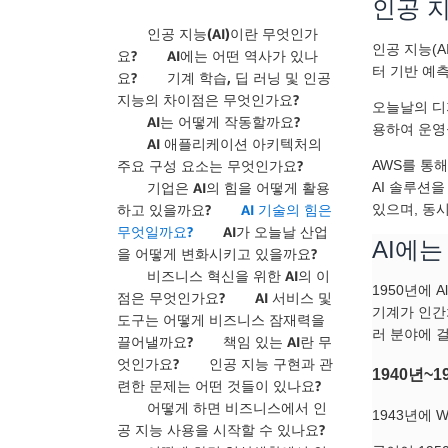
인공 지
인공 지능(AI)이란 무엇인가
인공 지능(
요?
AI에는 어떤 역사가 있나
터 기반 예
요?
기계 학습, 딥 러닝 및 인공
지능의 차이점은 무엇인가요?
오늘날의 디
AI는 어떻게 작동할까요?
용하여 운영
AI 애플리케이션 아키텍처의
주요 구성 요소는 무엇인가요?
AWS를 통
기업은 AI의 힘을 어떻게 활용
AI 솔루션
하고 있을까요?
AI 기술의 힘은
있으며, 동시
무엇일까요?
AI가 오늘날 산업
AI에는
을 어떻게 변화시키고 있을까요?
비즈니스 혁신을 위한 AI의 이
1950년에 A
점은 무엇인가요?
AI 서비스 및
기계가 인간
도구는 어떻게 비즈니스 잠재력을
러 분야에 
끌어낼까요?
책임 있는 AI란 무
엇인가요?
인공 지능 구현과 관
1940년~1
련한 문제는 어떤 것들이 있나요?
어떻게 하면 비즈니스에서 인
1943년에 W
공 지능 사용을 시작할 수 있나요?