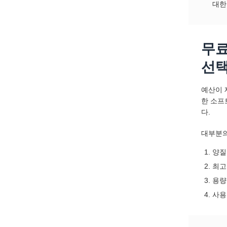
대한
무료
선
예산이 
한 소프
다.
대부분의
양질
최고
용량
사용