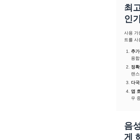
최고
인가
사용 가
트를 사
추가
용합
정확
랜스
다국
앱 
우 
음성
게 