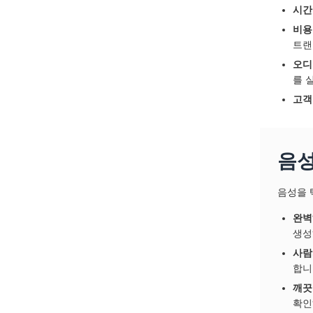
시간
비용
트랜
오디
를 
고객
음성
음성을 
완벽
생성
사람
합니
깨끗
확인