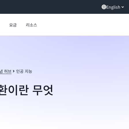
English
요금
리소스
념 허브
인공 지능
환이란 무엇