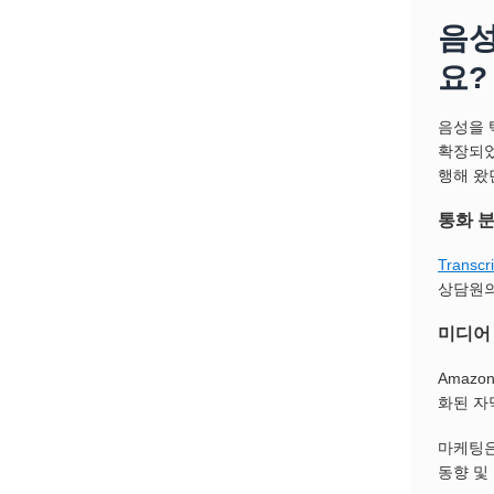
음성
요?
음성을 
확장되었
행해 왔
통화 분
Transcri
상담원의
미디어
Amaz
화된 자
마케팅은
동향 및