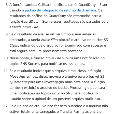
A função Lambda Callback notifica a tarefa GuardDuty – Scan
usando o
padrão de integração de retorno de chamada
. Os
resultados da análise do GuardDuty são retornados para a
função GuardDuty – Scan e esses resultados são passados para
a tarefa
Move File
.
Se o resultado da análise estiver limpo e sem ameaças
detectadas, a tarefa
Move File
colocará o arquivo no bucket S3
Clean
, indicando que o arquivo foi examinado com sucesso e
está seguro para um processamento posterior.
Nesse ponto, a função
Move File
publica uma notificação no
tópico SNS Success para notificar os assinantes.
Se o resultado indicar que o arquivo é malicioso, a função
Move File
, em vez disso, moverá o arquivo para o bucket S3
Quarantine
para uma investigação mais detalhada. A função
também excluirá o arquivo do bucket Processing e publicará
uma notificação no tópico
Error
no SNS para notificar o
usuário sobre o upload de um possível arquivo malicioso.
Se o upload do arquivo não for bem-sucedido e o arquivo não
estiver totalmente carregado, o Transfer Family acionará o