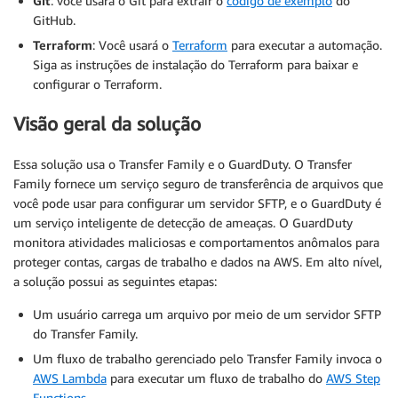
Git
: você usará o Git para extrair o
código de exemplo
do
GitHub.
Terraform
: Você usará o
Terraform
para executar a automação.
Siga as instruções de instalação do Terraform para baixar e
configurar o Terraform.
Visão geral da solução
Essa solução usa o Transfer Family e o GuardDuty. O Transfer
Family fornece um serviço seguro de transferência de arquivos que
você pode usar para configurar um servidor SFTP, e o GuardDuty é
um serviço inteligente de detecção de ameaças. O GuardDuty
monitora atividades maliciosas e comportamentos anômalos para
proteger contas, cargas de trabalho e dados na AWS. Em alto nível,
a solução possui as seguintes etapas:
Um usuário carrega um arquivo por meio de um servidor SFTP
do Transfer Family.
Um fluxo de trabalho gerenciado pelo Transfer Family invoca o
AWS Lambda
para executar um fluxo de trabalho do
AWS Step
Functions
.