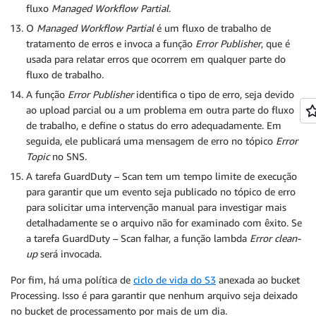
fluxo
Managed Workflow Partial
.
O
Managed Workflow Partial
é um fluxo de trabalho de
tratamento de erros e invoca a função
Error Publisher
, que é
usada para relatar erros que ocorrem em qualquer parte do
fluxo de trabalho.
A função
Error Publisher
identifica o tipo de erro, seja devido
ao upload parcial ou a um problema em outra parte do fluxo
de trabalho, e define o status do erro adequadamente. Em
seguida, ele publicará uma mensagem de erro no tópico
Error
Topic
no SNS.
A tarefa GuardDuty – Scan tem um tempo limite de execução
para garantir que um evento seja publicado no tópico de erro
para solicitar uma intervenção manual para investigar mais
detalhadamente se o arquivo não for examinado com êxito. Se
a tarefa GuardDuty – Scan falhar, a função lambda
Error clean-
up
será invocada.
Por fim, há uma política de
ciclo de vida do S3
anexada ao bucket
Processing. Isso é para garantir que nenhum arquivo seja deixado
no bucket de processamento por mais de um dia.