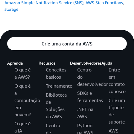
Amazon Simple Notification Service (SNS)
,
AWS Step Functions
,
storage
Crie uma conta da AWS
Aprenda
Recursos
Desenvolvedores
Ajuda
O que é
Conceitos
Centro
Entre
a AWS?
básicos
do
em
desenvolvedor
contato
O que é
Treinamento
conosco
a
SDKs e
Biblioteca
computação
ferramentas
Crie um
de
em
tíquete
Soluções
.NET na
nuvem?
de
da AWS
AWS
suporte
O que é
Centro
Python
a IA
AWS
de
na AWS