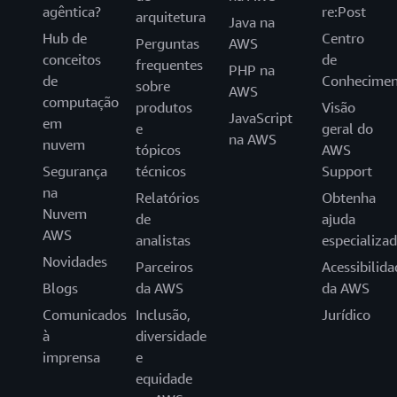
agêntica?
re:Post
arquitetura
Java na
Hub de
Centro
Perguntas
AWS
conceitos
de
frequentes
PHP na
de
Conhecimen
sobre
AWS
computação
produtos
Visão
JavaScript
em
e
geral do
na AWS
nuvem
tópicos
AWS
Segurança
técnicos
Support
na
Relatórios
Obtenha
Nuvem
de
ajuda
AWS
analistas
especializa
Novidades
Parceiros
Acessibilida
Blogs
da AWS
da AWS
Comunicados
Inclusão,
Jurídico
à
diversidade
imprensa
e
equidade