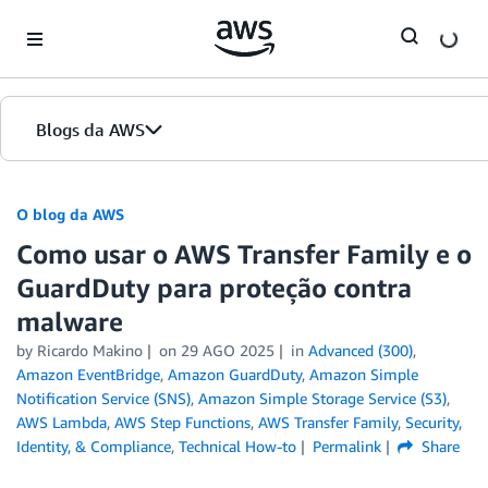
Skip to Main Content
Blogs da AWS
Página inicial
O blog da AWS
Como usar o AWS Transfer Family e o
Edições
GuardDuty para proteção contra
malware
by
Ricardo Makino
on
29 AGO 2025
in
Advanced (300)
,
Amazon EventBridge
,
Amazon GuardDuty
,
Amazon Simple
Notification Service (SNS)
,
Amazon Simple Storage Service (S3)
,
AWS Lambda
,
AWS Step Functions
,
AWS Transfer Family
,
Security,
Identity, & Compliance
,
Technical How-to
Permalink
Share