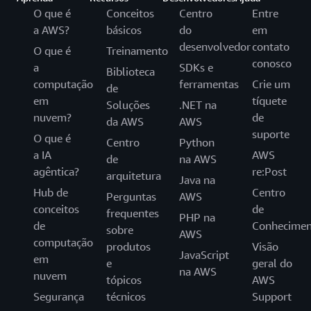
O que é
Conceitos
Centro
Entre
a AWS?
básicos
do
em
desenvolvedor
contato
O que é
Treinamento
conosco
a
SDKs e
Biblioteca
computação
ferramentas
Crie um
de
em
tíquete
Soluções
.NET na
nuvem?
de
da AWS
AWS
suporte
O que é
Centro
Python
a IA
AWS
de
na AWS
agêntica?
re:Post
arquitetura
Java na
Hub de
Centro
Perguntas
AWS
conceitos
de
frequentes
PHP na
de
Conhecimen
sobre
AWS
computação
produtos
Visão
JavaScript
em
e
geral do
na AWS
nuvem
tópicos
AWS
Segurança
técnicos
Support