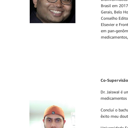
Brasil em 2017
Gerais, Belo Ho
Conselho Editor
Elsevier e Fro
em pan-genômica
medicamentos, 
Co-Supervisão
Dr. JaiswaI é 
medicamentos e
Concluí o bach
êxito meu douto
Universidade F