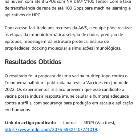
na nuvem com até 8 GPUs com NVIDIA® V100 Tensor Core e taxa
de transferência de rede de até 100 Gbps para machine learning e
aplicativos de HPC.
Com acesso facilitado aos recursos da AWS, a equipe pôde realizar
as etapas da imunoinformática: seleção de dados, predição de
epítopos, modelagem da estrutura proteica, análise de
propriedades, docking molecular e simulações imunológicas.
Resultados Obtidos
O resultado foi a proposta de uma vacina multiepítopo contra o
Treponema pallidum, publicada na revista Vaccines em junho de
2022. Os experimentos in silico preveem que esse candidato a
vacina possa induzir resposta imune celular e humoral adequada
contra a sífilis, com segurança para produção em escala e aplicação
em humanos.
Link do artigo publicado
— Journal — MDPI (Vaccines),
https://www.mdpi.com/2076-393X/10/7/1019
.