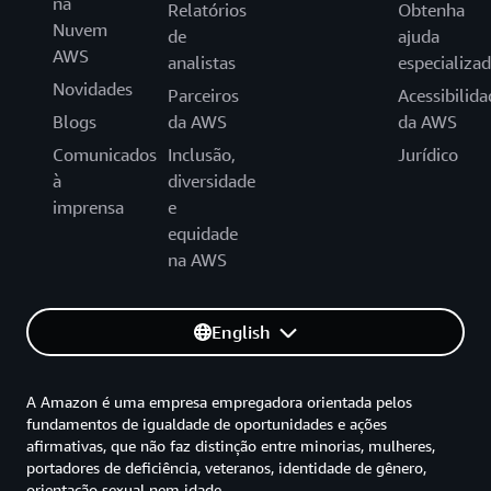
na
Relatórios
Obtenha
Nuvem
de
ajuda
AWS
analistas
especializa
Novidades
Parceiros
Acessibilida
Blogs
da AWS
da AWS
Comunicados
Inclusão,
Jurídico
à
diversidade
imprensa
e
equidade
na AWS
English
A Amazon é uma empresa empregadora orientada pelos
fundamentos de igualdade de oportunidades e ações
afirmativas, que não faz distinção entre minorias, mulheres,
portadores de deficiência, veteranos, identidade de gênero,
orientação sexual nem idade.