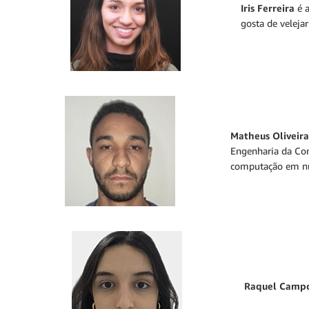
Iris Ferreira
é a
gosta de veleja
Matheus Oliveira
Engenharia da Com
computação em n
Raquel Campo