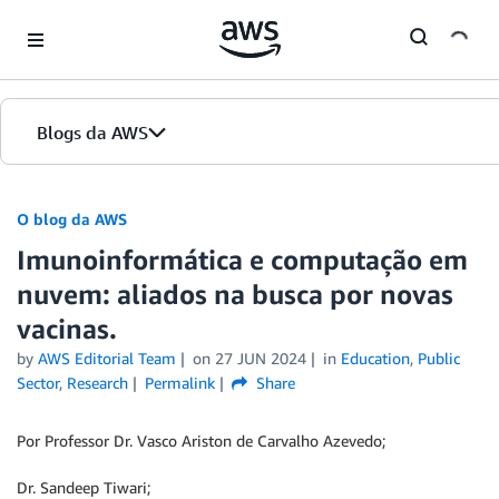
Skip to Main Content
Blogs da AWS
Página inicial
O blog da AWS
Imunoinformática e computação em
Edições
nuvem: aliados na busca por novas
vacinas.
by
AWS Editorial Team
on
27 JUN 2024
in
Education
,
Public
Sector
,
Research
Permalink
Share
Por Professor Dr. Vasco Ariston de Carvalho Azevedo;
Dr. Sandeep Tiwari;