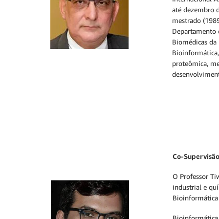
até dezembro d
mestrado (1989
Departamento de
Biomédicas da 
Bioinformática
proteômica, met
desenvolviment
Co-Supervisão
O Professor Tiw
industrial e q
Bioinformática
Bioinformática