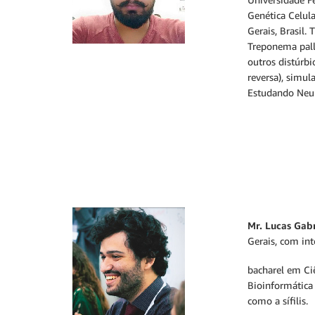
Genética Celula
Gerais, Brasil
Treponema palli
outros distúrb
reversa), simu
Estudando Neur
Mr. Lucas Gab
Gerais, com int
bacharel em Ci
Bioinformática
como a sífilis.