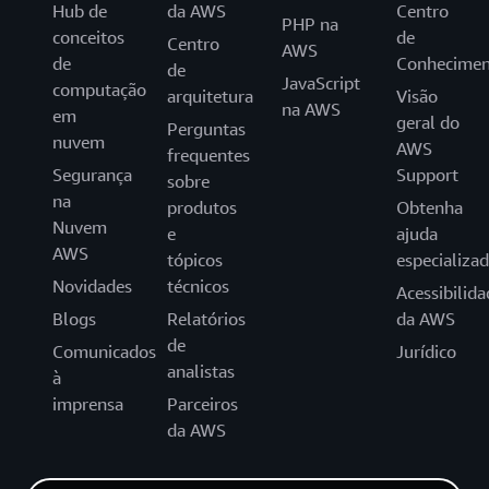
Hub de
da AWS
Centro
PHP na
conceitos
de
Centro
AWS
de
Conhecimen
de
JavaScript
computação
arquitetura
Visão
na AWS
em
geral do
Perguntas
nuvem
AWS
frequentes
Segurança
Support
sobre
na
produtos
Obtenha
Nuvem
e
ajuda
AWS
tópicos
especializa
Novidades
técnicos
Acessibilida
Blogs
Relatórios
da AWS
de
Comunicados
Jurídico
analistas
à
imprensa
Parceiros
da AWS