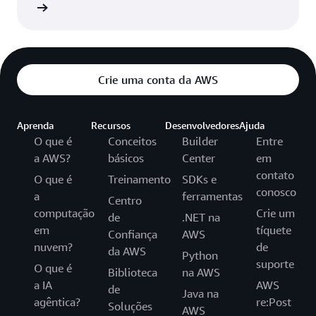
ficação
Crie uma conta da AWS
Aprenda
Recursos
Desenvolvedores
Ajuda
O que é
Conceitos
Builder
Entre
a AWS?
básicos
Center
em
contato
O que é
Treinamento
SDKs e
conosco
a
ferramentas
Centro
computação
Crie um
de
.NET na
em
tíquete
Confiança
AWS
nuvem?
de
da AWS
Python
suporte
O que é
Biblioteca
na AWS
a IA
AWS
de
Java na
agêntica?
re:Post
Soluções
AWS