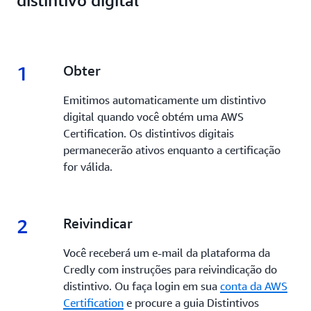
distintivo digital
distintivos obtidos na AWS Certification. Com os
distintivos digitais, o empregador pode facilmente
ter acesso ao status atualizado de sua certificação da
AWS.
1
1.
Obter
Emitimos automaticamente um distintivo
digital quando você obtém uma AWS
Certification. Os distintivos digitais
permanecerão ativos enquanto a certificação
for válida.
2
2.
Reivindicar
Você receberá um e-mail da plataforma da
Credly com instruções para reivindicação do
distintivo. Ou faça login em sua
conta da AWS
Certification
e procure a guia Distintivos