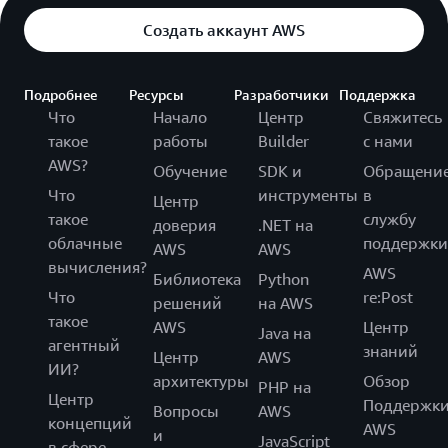
Создать аккаунт AWS
Подробнее
Ресурсы
Разработчики
Поддержка
Что
Начало
Центр
Свяжитесь
такое
работы
Builder
с нами
AWS?
Обучение
SDK и
Обращени
Что
инструменты
в
Центр
такое
службу
доверия
.NET на
облачные
поддержки
AWS
AWS
вычисления?
AWS
Библиотека
Python
Что
re:Post
решений
на AWS
такое
AWS
Центр
Java на
агентный
знаний
Центр
AWS
ИИ?
архитектуры
Обзор
PHP на
Центр
Поддержк
Вопросы
AWS
концепций
AWS
и
JavaScript
в сфере