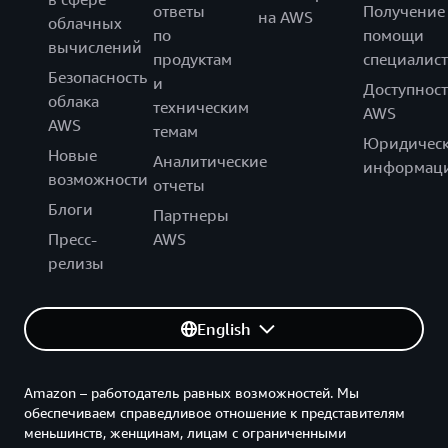
ответы
Получение
на AWS
облачных
по
помощи
вычислений
продуктам
специалист
Безопасность
и
Доступност
облака
техническим
AWS
AWS
темам
Юридическ
Новые
Аналитические
информац
возможности
отчеты
Блоги
Партнеры
Пресс-
AWS
релизы
English
Amazon – работодатель равных возможностей. Мы
обеспечиваем справедливое отношение к представителям
меньшинств, женщинам, лицам с ограниченными