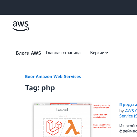
Skip to Main Content
Блоги AWS
Главная страница
Версии
Блог Amazon Web Services
Tag: php
Предста
by
AWS C
Service (
Из этой 
фреймво