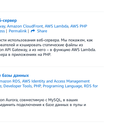
б-сервер
way
,
Amazon CloudFront
,
AWS Lambda
,
AWS PHP
ess
Permalink
Share
ости использования веб-сервера. Мы покажем, как
ователей и кэшировать статические файлы из
n API Gateway, а из него – в функцию AWS Lambda.
вера в приложениях на PHP.
е базы данных
mazon RDS
,
AWS Identity and Access Management
e
,
Developer Tools
,
PHP
,
Programing Language
,
RDS for
zon Aurora, совместимую с MySQL, в ваших
единить подключения к базе данных в пулы и