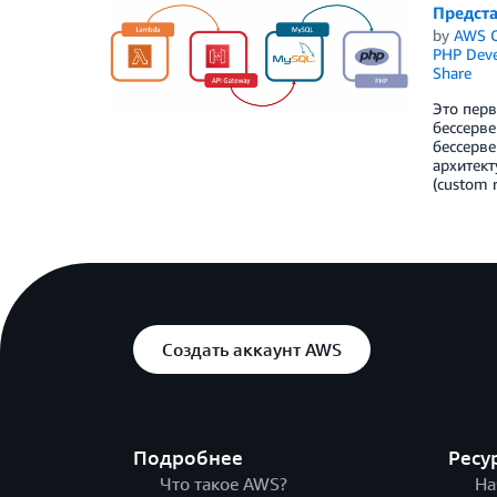
Предста
by
AWS C
PHP Dev
Share
Это перв
бессерве
бессерве
архитект
(custom r
Создать аккаунт AWS
Подробнее
Ресу
Что такое AWS?
На