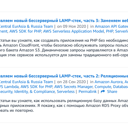
вляем новый бессерверный LAMP-стек, часть 3: Заменяем ве
entral EurAsia & Russia Team
on
09 Ноя 2020
in
Amazon API Gate
ment
,
AWS SDK for PHP
,
AWS Serverless Application Model
,
PHP
,
Serverl
статьи вы узнаете, как создавать приложения на PHP без необходим
ь Amazon CloudFront, чтобы безопасно обслуживать запросы польз
го бакета Amazon S3. Динамические запросы направляются в Amazo
ия этих сервисов используется для замены традиционного веб-сер
вляем новый бессерверный LAMP-стек, часть 2: Реляционны
entral EurAsia & Russia Team
on
28 Сен 2020
in
Amazon Aurora
,
A
S Lambda
,
AWS SDK for PHP
,
AWS Secrets Manager
,
Compute
,
Databas
ecurity, Identity, & Compliance
,
Serverless
Permalink
Share
статьи вы узнаете, как использовать реляционную базу данных Ama
рных приложениях. Я покажу, как с помощью Amazon RDS Proxy объ
вать их повторно.