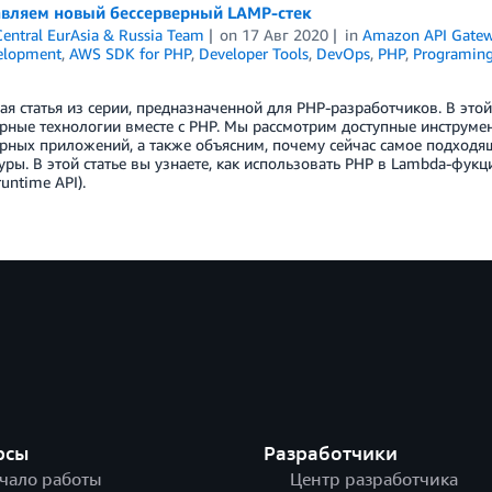
вляем новый бессерверный LAMP-стек
entral EurAsia & Russia Team
on
17 Авг 2020
in
Amazon API Gate
elopment
,
AWS SDK for PHP
,
Developer Tools
,
DevOps
,
PHP
,
Programin
ая статья из серии, предназначенной для PHP-разработчиков. В этой
рные технологии вместе с PHP. Мы рассмотрим доступные инструмен
рных приложений, а также объясним, почему сейчас самое подходя
уры. В этой статье вы узнаете, как использовать PHP в Lambda-фу
untime API).
рсы
Разработчики
чало работы
Центр разработчика