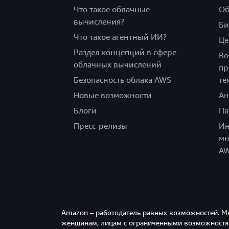
Что такое облачные
Об
вычисления?
Би
Что такое агентный ИИ?
Це
Раздел концепций в сфере
Во
облачных вычислений
пр
Безопасность облака AWS
те
Новые возможности
Ан
Блоги
Па
Пресс-релизы
Ин
мн
A
Amazon – работодатель равных возможностей. М
женщинам, лицам с ограниченными возможностям