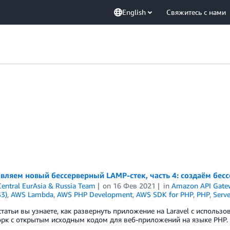
English
Свяжитесь с нами
вляем новый бессерверный LAMP-стек, часть 4: создаём бесс
entral EurAsia & Russia Team
on
16 Фев 2021
in
Amazon API Gate
S3)
,
AWS Lambda
,
AWS PHP Development
,
AWS SDK for PHP
,
PHP
,
Serve
статьи вы узнаете, как развернуть приложение на Laravel с использо
рк с открытым исходным кодом для веб-приложений на языке PHP.