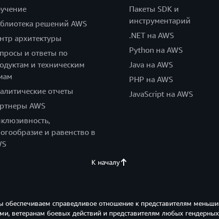
учение
Пакеты SDK и
инструментарий
блиотека решений AWS
.NET на AWS
нтр архитектуры
Python на AWS
просы и ответы по
одуктам и техническим
Java на AWS
мам
PHP на AWS
алитические отчеты
JavaScript на AWS
ртнеры AWS
клюзивность,
огообразие и равенство в
WS
К началу
ы обеспечиваем справедливое отношение к представителям меньши
и, ветеранам боевых действий и представителям любых гендерных