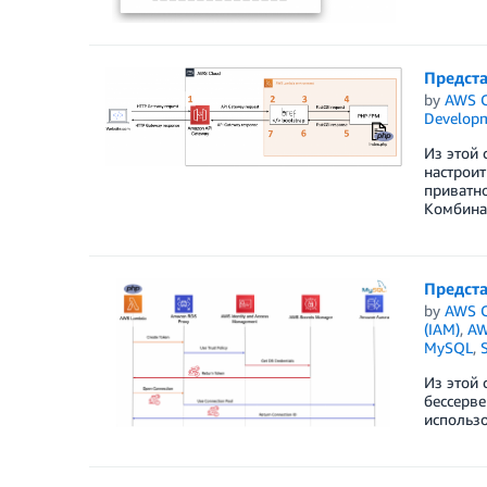
Предста
by
AWS C
Develop
Из этой 
настроит
приватно
Комбинац
Предста
by
AWS C
(IAM)
,
AW
MySQL
,
S
Из этой 
бессерве
использо