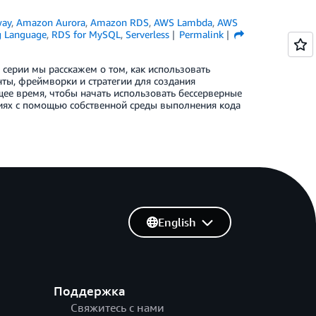
way
,
Amazon Aurora
,
Amazon RDS
,
AWS Lambda
,
AWS
g Language
,
RDS for MySQL
,
Serverless
Permalink
 серии мы расскажем о том, как использовать
ты, фреймворки и стратегии для создания
щее время, чтобы начать использовать бессерверные
кциях с помощью собственной среды выполнения кода
English
Поддержка
Свяжитесь с нами