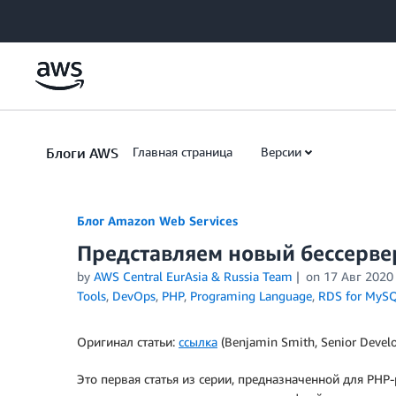
Skip to Main Content
Блоги AWS
Главная страница
Версии
Блог Amazon Web Services
Представляем новый бессерв
by
AWS Central EurAsia & Russia Team
on
17 Авг 2020
Tools
,
DevOps
,
PHP
,
Programing Language
,
RDS for MyS
Оригинал статьи:
ссылка
(Benjamin Smith, Senior Develo
Это первая статья из серии, предназначенной для PHP