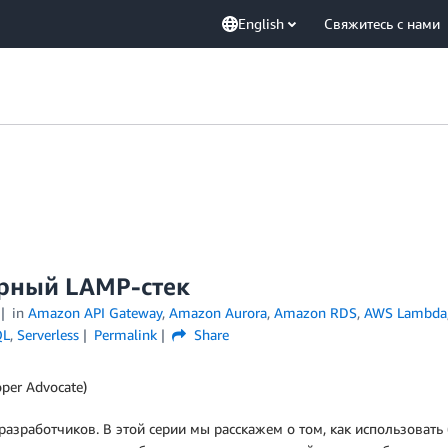
English
Свяжитесь с нами
ерный LAMP-стек
in
Amazon API Gateway
,
Amazon Aurora
,
Amazon RDS
,
AWS Lambda
QL
,
Serverless
Permalink
Share
per Advocate)
-разработчиков. В этой серии мы расскажем о том, как использовать