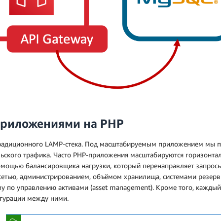
приложениями на PHP
радиционного LAMP-стека. Под масштабируемым приложением мы п
ьского трафика. Часто PHP-приложения масштабируются горизонтал
омощью балансировщика нагрузки, который перенаправляет запрос
етью, администрированием, объёмом хранилища, системами резервн
у по управлению активами (asset management). Кроме того, каждый 
гурации между ними.