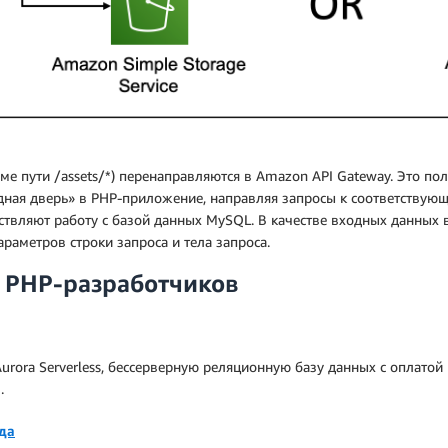
роме пути /assets/*) перенаправляются в Amazon API Gateway. Это п
одная дверь» в PHP-приложение, направляя запросы к соответству
ствляют работу с базой данных MySQL. В качестве входных данны
раметров строки запроса и тела запроса.
 PHP-разработчиков
urora Serverless, бессерверную реляционную базу данных с оплатой 
.
да