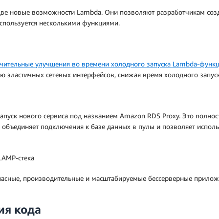
две новые возможности Lambda. Они позволяют разработчикам созд
спользуется несколькими функциями.
чительные улучшения во времени холодного запуска Lambda-функ
 эластичных сетевых интерфейсов, снижая время холодного запуск
запуск нового сервиса под названием Amazon RDS Proxy. Это полно
объединяет подключения к базе данных в пулы и позволяет исполь
LAMP-стека
пасные, производительные и масштабируемые бессерверные прилож
ия кода