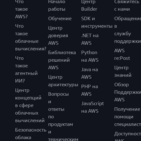
Что
Начало
Центр
Свяжитесь
такое
работы
Builder
с нами
AWS?
Обучение
SDK и
Обращени
Что
инструменты
в
Центр
такое
службу
доверия
.NET на
облачные
поддержки
AWS
AWS
вычисления?
AWS
Библиотека
Python
Что
re:Post
решений
на AWS
такое
AWS
Центр
Java на
агентный
знаний
Центр
AWS
ИИ?
архитектуры
Обзор
PHP на
Центр
Поддержк
Вопросы
AWS
концепций
AWS
и
JavaScript
в сфере
ответы
Получение
на AWS
облачных
по
помощи
вычислений
продуктам
специалист
Безопасность
и
Доступност
облака
техническим