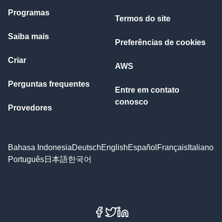
Programas
Termos do site
Saiba mais
Preferências de cookies
Criar
AWS
Perguntas frequentes
Entre em contato
conosco
Provedores
Bahasa Indonesia
Deutsch
English
Español
Français
Italiano
Português
日本語
한국어
Facebook
X
LinkedIn