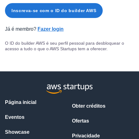
Inscreva-se com o ID do builder AWS
Já é membro?
Fazer login
O ID do builder AWS é seu perfil pessoal para desbloquear o
acesso a tudo o que o AWS Startups tem a oferecer.
Página inicial
Obter créditos
Eventos
Ofertas
Showcase
Privacidade