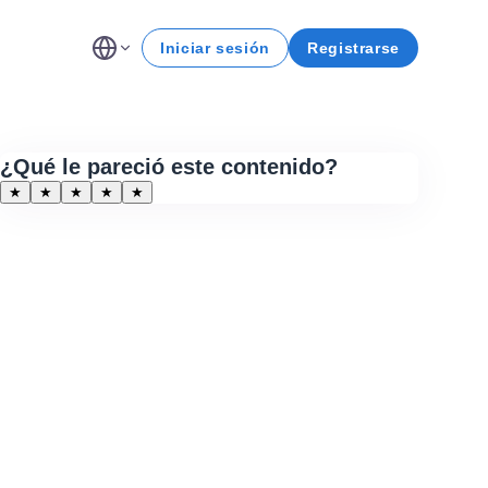
Iniciar sesión
Registrarse
¿Qué le pareció este contenido?
★
★
★
★
★