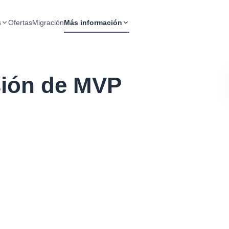
s
Ofertas
Migración
Más información
sión de MVP