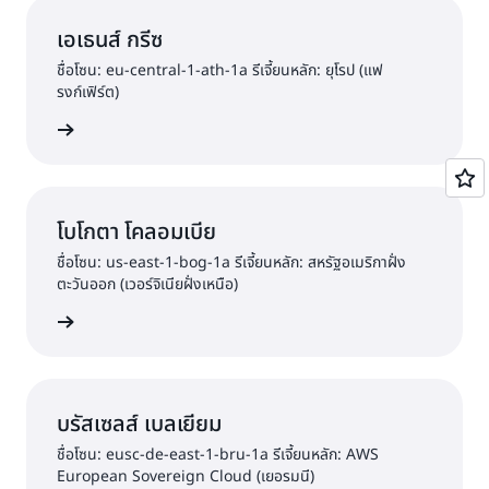
เอเธนส์ กรีซ
ชื่อโซน: eu-central-1-ath-1a รีเจี้ยนหลัก: ยุโรป (แฟ
รงก์เฟิร์ต)
วามสนใจ
โบโกตา โคลอมเบีย
ชื่อโซน: us-east-1-bog-1a รีเจี้ยนหลัก: สหรัฐอเมริกาฝั่ง
ตะวันออก (เวอร์จิเนียฝั่งเหนือ)
วามสนใจ
บรัสเซลส์ เบลเยียม
ชื่อโซน: eusc-de-east-1-bru-1a รีเจี้ยนหลัก: AWS
European Sovereign Cloud (เยอรมนี)