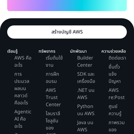
สร้างบัญชี AWS
เรียนรู้
ทรัพยากร
นักพัฒนา
ความช่วยเหลือ
AWS คือ
เริ่มต้นใช้
Builder
ติดต่อเรา
อะไร
งาน
Center
ยื่นตั๋ว
การ
การฝึก
SDK และ
แจ้ง
ประมวล
อบรม
เครื่องมือ
ปัญหา
ผลบน
AWS
.NET บน
AWS
คลาวด์
Trust
AWS
re:Post
คืออะไร
Center
Python
ศูนย์
Agentic
ไลบราลี
บน AWS
ความรู้
AI คือ
โซลูชัน
Java บน
ภาพรวม
อะไร
ของ
AWS
ของ