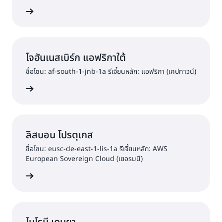
วามสนใจ
โจฮันเนสเบิร์ก แอฟริกาใต้
ชื่อโซน: af-south-1-jnb-1a รีเจี้ยนหลัก: แอฟริกา (เคปทาวน์)
วามสนใจ
ลิสบอน โปรตุเกส
ชื่อโซน: eusc-de-east-1-lis-1a รีเจี้ยนหลัก: AWS
European Sovereign Cloud (เยอรมนี)
วามสนใจ