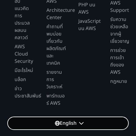
ฮับ
AWS
AWS
PHP บน
แนวคิด
Architecture
Support
AWS
การ
Center
รับความ
JavaScript
ประมวล
คำถามที่
ช่วยเหลือ
บน AWS
ผลบน
พบบ่อย
จากผู้
คลาวด์
เกี่ยวกับ
เชี่ยวชาญ
AWS
ผลิตภัณฑ์
การช่วย
Cloud
และ
การเข้า
Security
เทคนิค
ถึงของ
มีอะไรใหม่
รายงาน
AWS
บล็อก
การ
กฎหมาย
วิเคราะห์
ข่าว
ประชาสัมพันธ์
พาร์ทเนอ
ร์ AWS
English