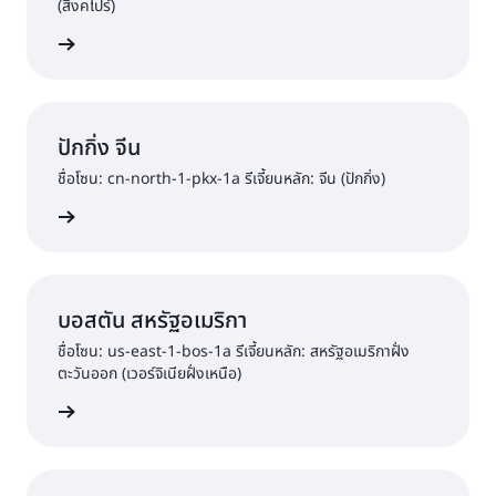
(สิงคโปร์)
ต้นใช้งาน
ปักกิ่ง จีน
ชื่อโซน: cn-north-1-pkx-1a รีเจี้ยนหลัก: จีน (ปักกิ่ง)
ต้นใช้งาน
บอสตัน สหรัฐอเมริกา
ชื่อโซน: us-east-1-bos-1a รีเจี้ยนหลัก: สหรัฐอเมริกาฝั่ง
ตะวันออก (เวอร์จิเนียฝั่งเหนือ)
ต้นใช้งาน