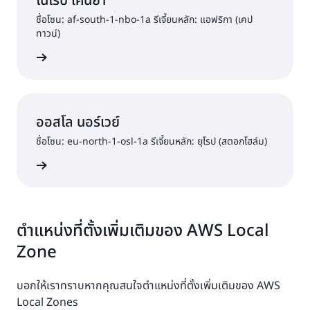
ไนโรบี เคนยา
ชื่อโซน: af-south-1-nbo-1a รีเจี้ยนหลัก: แอฟริกา (เคป
ทาวน์)
วามสนใจ
ออสโล นอร์เวย์
ชื่อโซน: eu-north-1-osl-1a รีเจี้ยนหลัก: ยุโรป (สตอกโฮล์ม)
วามสนใจ
ตำแหน่งที่ตั้งเพิ่มเติมของ AWS Local
Zone
บอกให้เราทราบหากคุณสนใจตำแหน่งที่ตั้งเพิ่มเติมของ AWS
Local Zones