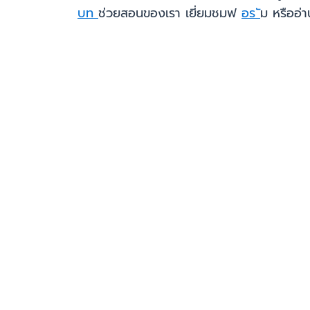
บท
ช่วยสอนของเรา เยี่ยมชมฟ
อร
ัม หรืออ