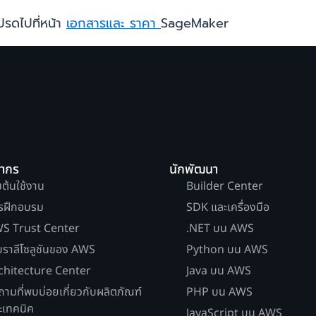
โปรดไปที่หน้า
เอกสารและ
ราคา
SageMaker
ยากร
นักพัฒนา
่มต้นใช้งาน
Builder Center
รฝึกอบรม
SDK และเครื่องมือ
S Trust Center
.NET บน AWS
บราลีโซลูชันของ AWS
Python บน AWS
chitecture Center
Java บน AWS
ถามที่พบบ่อยเกี่ยวกับผลิตภัณฑ์
PHP บน AWS
ะเทคนิค
JavaScript บน AWS