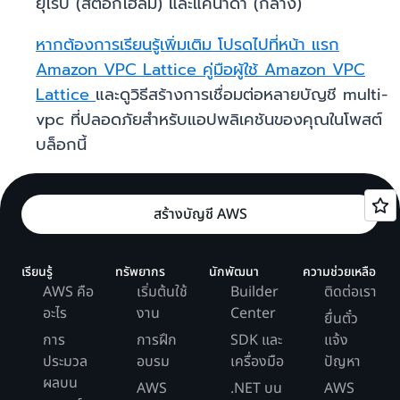
ยุโรป (สตอกโฮล์ม) และแคนาดา (กลาง)
หากต้องการเรียนรู้เพิ่มเติม โปรดไปที่หน้า
แรก
Amazon VPC Lattice
คู่มือผู้ใช้ Amazon VPC
Lattice
และดูวิธีสร้างการเชื่อมต่อหลายบัญชี multi-
vpc ที่ปลอดภัยสำหรับแอปพลิเคชันของคุณในโพสต์
บล็อกนี้
สร้างบัญชี AWS
เรียนรู้
ทรัพยากร
นักพัฒนา
ความช่วยเหลือ
AWS คือ
เริ่มต้นใช้
Builder
ติดต่อเรา
อะไร
งาน
Center
ยื่นตั๋ว
การ
การฝึก
SDK และ
แจ้ง
ประมวล
อบรม
เครื่องมือ
ปัญหา
ผลบน
AWS
.NET บน
AWS