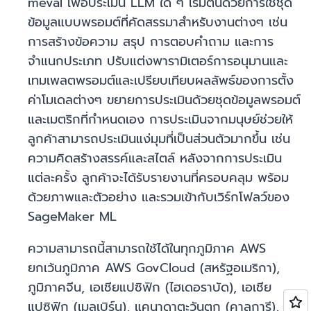
meval เพื่อประเมิน LLM ใด ๆ เริ่มต้นด้วยการใช้ชุด
ข้อมูลแบบพรอมต์ที่คัดสรรมาสำหรับงานต่างๆ เช่น
การสร้างข้อความ สรุป การตอบคำถาม และการ
จำแนกประเภท ปรับแต่งพารามิเตอร์การอนุมานและ
เทมเพลตพรอมต์และเปรียบเทียบผลลัพธ์ของการตั้ง
ค่าโมเดลต่างๆ ขยายการประเมินด้วยชุดข้อมูลพรอมต์
และเมตริกที่กำหนดเอง การประเมินจากมนุษย์ช่วยให้
ลูกค้าสามารถประเมินแง่มุมที่เป็นส่วนตัวมากขึ้น เช่น
ความคิดสร้างสรรค์และสไตล์ หลังจากการประเมิน
แต่ละครั้ง ลูกค้าจะได้รับรายงานที่ครอบคลุม พร้อม
ด้วยภาพและตัวอย่าง และรวมเข้ากับเวิร์กโฟลว์ของ
SageMaker ML
ความสามารถนี้สามารถใช้ได้ในทุกภูมิภาค AWS
ยกเว้นภูมิภาค AWS GovCloud (สหรัฐอเมริกา),
ภูมิภาคจีน, เอเชียแปซิฟิก (ไฮเดอราบัด), เอเชีย
แปซิฟิก (เมลเบิร์น), แคนาดาตะวันตก (คาลการี),