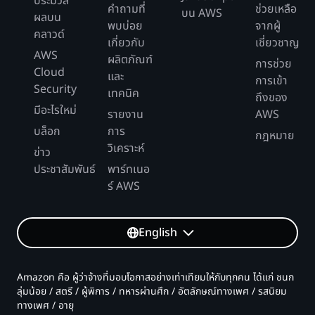
ประมวล
คำถามที่
ช่วยเหลือ
บน AWS
ผลบน
พบบ่อย
จากผู้
คลาวด์
เกี่ยวกับ
เชี่ยวชาญ
AWS
ผลิตภัณฑ์
การช่วย
Cloud
และ
การเข้า
Security
เทคนิค
ถึงของ
มีอะไรใหม่
รายงาน
AWS
บล็อก
การ
กฎหมาย
วิเคราะห์
ข่าว
ประชาสัมพันธ์
พาร์ทเนอ
ร์ AWS
English
Amazon คือ ผู้ว่าจ้างที่มอบโอกาสอย่างเท่าเทียมให้กับทุกคน ได้แก่ ชนก
ลุ่มน้อย / สตรี / ผู้พิการ / ทหารผ่านศึก / อัตลักษณ์ทางเพศ / รสนิยม
ทางเพศ / อายุ