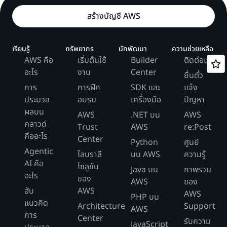
สร้างบัญชี AWS
เรียนรู้
ทรัพยากร
นักพัฒนา
ความช่วยเหลือ
AWS คือ
เริ่มต้นใช้
Builder
ติดต่อเรา
อะไร
งาน
Center
ยื่นตั๋ว
การ
การฝึก
SDK และ
แจ้ง
ประมวล
อบรม
เครื่องมือ
ปัญหา
ผลบน
AWS
.NET บน
AWS
คลาวด์
Trust
AWS
re:Post
คืออะไร
Center
Python
ศูนย์
Agentic
ไลบราลี
บน AWS
ความรู้
AI คือ
โซลูชัน
Java บน
ภาพรวม
อะไร
ของ
AWS
ของ
ฮับ
AWS
AWS
PHP บน
แนวคิด
Architecture
Support
AWS
การ
Center
รับความ
JavaScript