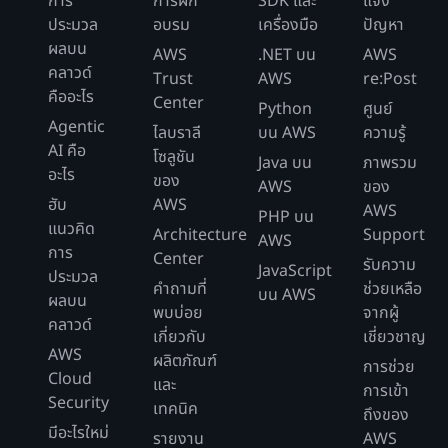
การ
การฝึก
SDK และ
แจ้ง
ประมวล
อบรม
เครื่องมือ
ปัญหา
ผลบน
AWS
.NET บน
AWS
คลาวด์
Trust
AWS
re:Post
คืออะไร
Center
Python
ศูนย์
Agentic
ไลบราลี
บน AWS
ความรู้
AI คือ
โซลูชัน
Java บน
ภาพรวม
อะไร
ของ
AWS
ของ
ฮับ
AWS
AWS
PHP บน
แนวคิด
Architecture
Support
AWS
การ
Center
รับความ
JavaScript
ประมวล
คำถามที่
ช่วยเหลือ
บน AWS
ผลบน
พบบ่อย
จากผู้
คลาวด์
เกี่ยวกับ
เชี่ยวชาญ
AWS
ผลิตภัณฑ์
การช่วย
Cloud
และ
การเข้า
Security
เทคนิค
ถึงของ
มีอะไรใหม่
รายงาน
AWS