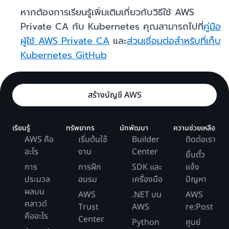
หากต้องการเรียนรู้เพิ่มเติมเกี่ยวกับวิธีใช้ AWS
Private CA กับ Kubernetes คุณสามารถไปที่
คู่มือ
ผู้ใช้ AWS Private CA
และ
ส่วนเชื่อมต่อสำหรับที่เก็บ
Kubernetes GitHub
สร้างบัญชี AWS
เรียนรู้
ทรัพยากร
นักพัฒนา
ความช่วยเหลือ
AWS คือ
เริ่มต้นใช้
Builder
ติดต่อเรา
อะไร
งาน
Center
ยื่นตั๋ว
การ
การฝึก
SDK และ
แจ้ง
ประมวล
อบรม
เครื่องมือ
ปัญหา
ผลบน
AWS
.NET บน
AWS
คลาวด์
Trust
AWS
re:Post
คืออะไร
Center
Python
ศูนย์