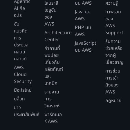
Agentic
ไลบราลี
บน AWS
ความรู้
AI คือ
โซลูชัน
Java บน
ภาพรวม
อะไร
ของ
AWS
ของ
ฮับ
AWS
AWS
PHP บน
แนวคิด
Architecture
Support
AWS
การ
Center
รับความ
JavaScript
ประมวล
คำถามที่
ช่วยเหลือ
บน AWS
ผลบน
พบบ่อย
จากผู้
คลาวด์
เกี่ยวกับ
เชี่ยวชาญ
AWS
ผลิตภัณฑ์
การช่วย
Cloud
และ
การเข้า
Security
เทคนิค
ถึงของ
มีอะไรใหม่
รายงาน
AWS
บล็อก
การ
กฎหมาย
วิเคราะห์
ข่าว
ประชาสัมพันธ์
พาร์ทเนอ
ร์ AWS