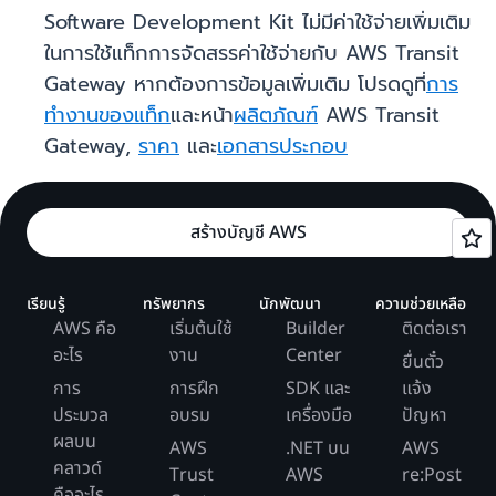
Software Development Kit ไม่มีค่าใช้จ่ายเพิ่มเติม
ในการใช้แท็กการจัดสรรค่าใช้จ่ายกับ AWS Transit
Gateway หากต้องการข้อมูลเพิ่มเติม โปรดดูที่
การ
ทำงานของแท็ก
และหน้า
ผลิตภัณฑ์
AWS Transit
Gateway,
ราคา
และ
เอกสารประกอบ
สร้างบัญชี AWS
เรียนรู้
ทรัพยากร
นักพัฒนา
ความช่วยเหลือ
AWS คือ
เริ่มต้นใช้
Builder
ติดต่อเรา
อะไร
งาน
Center
ยื่นตั๋ว
การ
การฝึก
SDK และ
แจ้ง
ประมวล
อบรม
เครื่องมือ
ปัญหา
ผลบน
AWS
.NET บน
AWS
คลาวด์
Trust
AWS
re:Post
คืออะไร