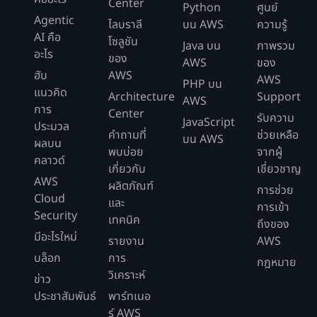
Center
Python
ศูนย์
Agentic
ไลบราลี
บน AWS
ความรู้
AI คือ
โซลูชัน
Java บน
ภาพรวม
อะไร
ของ
AWS
ของ
ฮับ
AWS
AWS
PHP บน
แนวคิด
Architecture
Support
AWS
การ
Center
รับความ
JavaScript
ประมวล
คำถามที่
ช่วยเหลือ
บน AWS
ผลบน
พบบ่อย
จากผู้
คลาวด์
เกี่ยวกับ
เชี่ยวชาญ
AWS
ผลิตภัณฑ์
การช่วย
Cloud
และ
การเข้า
Security
เทคนิค
ถึงของ
มีอะไรใหม่
รายงาน
AWS
บล็อก
การ
กฎหมาย
วิเคราะห์
ข่าว
ประชาสัมพันธ์
พาร์ทเนอ
ร์ AWS