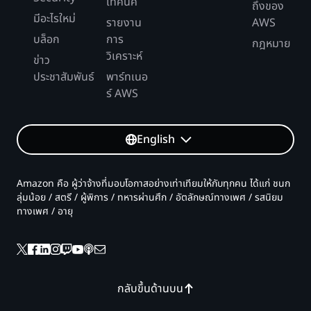
เทคนิค
ถึงของ
มีอะไรใหม่
รายงาน
AWS
บล็อก
การ
กฎหมาย
วิเคราะห์
ข่าว
ประชาสัมพันธ์
พาร์ทเนอ
ร์ AWS
English
Amazon คือ ผู้ว่าจ้างที่มอบโอกาสอย่างเท่าเทียมให้กับทุกคน ได้แก่ ชนก
ลุ่มน้อย / สตรี / ผู้พิการ / ทหารผ่านศึก / อัตลักษณ์ทางเพศ / รสนิยม
ทางเพศ / อายุ
กลับขึ้นด้านบน