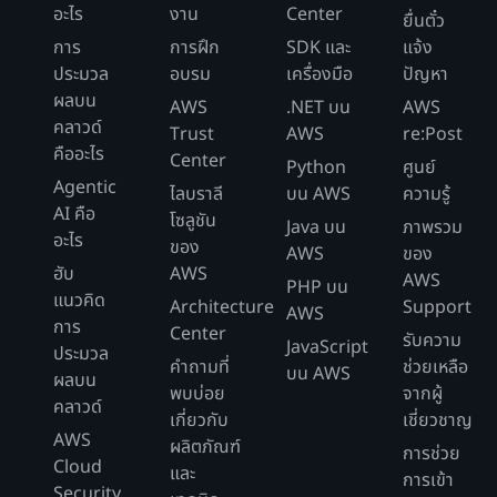
อะไร
งาน
Center
ยื่นตั๋ว
การ
การฝึก
SDK และ
แจ้ง
ประมวล
อบรม
เครื่องมือ
ปัญหา
ผลบน
AWS
.NET บน
AWS
คลาวด์
Trust
AWS
re:Post
คืออะไร
Center
Python
ศูนย์
Agentic
ไลบราลี
บน AWS
ความรู้
AI คือ
โซลูชัน
Java บน
ภาพรวม
อะไร
ของ
AWS
ของ
ฮับ
AWS
AWS
PHP บน
แนวคิด
Architecture
Support
AWS
การ
Center
รับความ
JavaScript
ประมวล
คำถามที่
ช่วยเหลือ
บน AWS
ผลบน
พบบ่อย
จากผู้
คลาวด์
เกี่ยวกับ
เชี่ยวชาญ
AWS
ผลิตภัณฑ์
การช่วย
Cloud
และ
การเข้า
Security