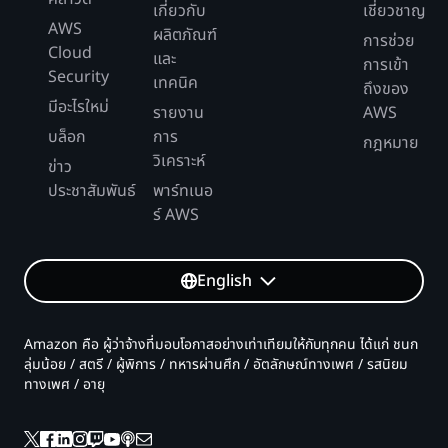
เกี่ยวกับ
เชี่ยวชาญ
AWS
ผลิตภัณฑ์
การช่วย
Cloud
และ
การเข้า
Security
เทคนิค
ถึงของ
มีอะไรใหม่
รายงาน
AWS
บล็อก
การ
กฎหมาย
วิเคราะห์
ข่าว
ประชาสัมพันธ์
พาร์ทเนอ
ร์ AWS
English
Amazon คือ ผู้ว่าจ้างที่มอบโอกาสอย่างเท่าเทียมให้กับทุกคน ได้แก่ ชนก
ลุ่มน้อย / สตรี / ผู้พิการ / ทหารผ่านศึก / อัตลักษณ์ทางเพศ / รสนิยม
ทางเพศ / อายุ