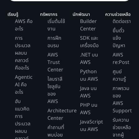
เรียนรู้
ทรัพยากร
นักพัฒนา
ความช่วยเหลือ
AWS คือ
เริ่มต้นใช้
Builder
ติดต่อเรา
อะไร
งาน
Center
ยื่นตั๋ว
การ
การฝึก
SDK และ
แจ้ง
ประมวล
อบรม
เครื่องมือ
ปัญหา
ผลบน
AWS
.NET บน
AWS
คลาวด์
Trust
AWS
re:Post
คืออะไร
Center
Python
ศูนย์
Agentic
ไลบราลี
บน AWS
ความรู้
AI คือ
โซลูชัน
Java บน
ภาพรวม
อะไร
ของ
AWS
ของ
ฮับ
AWS
AWS
PHP บน
แนวคิด
Architecture
Support
AWS
การ
Center
รับความ
JavaScript
ประมวล
คำถามที่
ช่วยเหลือ
บน AWS
ผลบน
พบบ่อย
จากผู้
คลาวด์