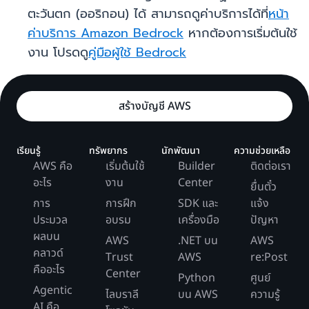
ตะวันตก (ออริกอน) ได้ สามารถดูค่าบริการได้ที่
หน้า
ค่าบริการ Amazon Bedrock
หากต้องการเริ่มต้นใช้
งาน โปรดดู
คู่มือผู้ใช้ Bedrock
สร้างบัญชี AWS
เรียนรู้
ทรัพยากร
นักพัฒนา
ความช่วยเหลือ
AWS คือ
เริ่มต้นใช้
Builder
ติดต่อเรา
อะไร
งาน
Center
ยื่นตั๋ว
การ
การฝึก
SDK และ
แจ้ง
ประมวล
อบรม
เครื่องมือ
ปัญหา
ผลบน
AWS
.NET บน
AWS
คลาวด์
Trust
AWS
re:Post
คืออะไร
Center
Python
ศูนย์
Agentic
ไลบราลี
บน AWS
ความรู้
AI คือ