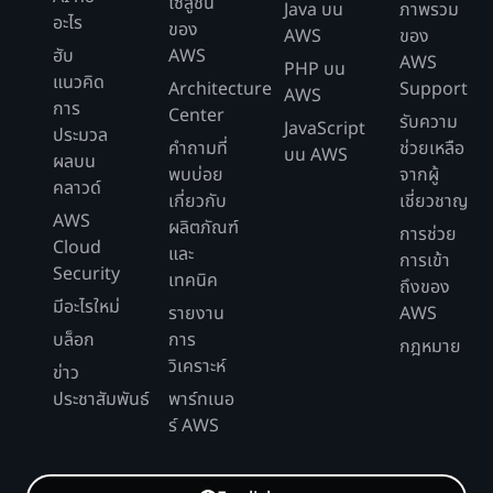
โซลูชัน
Java บน
ภาพรวม
อะไร
ของ
AWS
ของ
ฮับ
AWS
AWS
PHP บน
แนวคิด
Architecture
Support
AWS
การ
Center
รับความ
JavaScript
ประมวล
คำถามที่
ช่วยเหลือ
บน AWS
ผลบน
พบบ่อย
จากผู้
คลาวด์
เกี่ยวกับ
เชี่ยวชาญ
AWS
ผลิตภัณฑ์
การช่วย
Cloud
และ
การเข้า
Security
เทคนิค
ถึงของ
มีอะไรใหม่
รายงาน
AWS
บล็อก
การ
กฎหมาย
วิเคราะห์
ข่าว
ประชาสัมพันธ์
พาร์ทเนอ
ร์ AWS