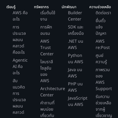
เรียนรู้
ทรัพยากร
นักพัฒนา
ความช่วยเหลือ
AWS คือ
เริ่มต้นใช้
Builder
ติดต่อเรา
อะไร
งาน
Center
ยื่นตั๋ว
การ
การฝึก
SDK และ
แจ้ง
ประมวล
อบรม
เครื่องมือ
ปัญหา
ผลบน
AWS
.NET บน
AWS
คลาวด์
Trust
AWS
re:Post
คืออะไร
Center
Python
ศูนย์
Agentic
ไลบราลี
บน AWS
ความรู้
AI คือ
โซลูชัน
Java บน
ภาพรวม
อะไร
ของ
AWS
ของ
ฮับ
AWS
AWS
PHP บน
แนวคิด
Architecture
Support
AWS
การ
Center
รับความ
JavaScript
ประมวล
คำถามที่
ช่วยเหลือ
บน AWS
ผลบน
พบบ่อย
จากผู้
คลาวด์
เกี่ยวกับ
เชี่ยวชาญ