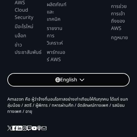
AWS
ผลิตภัณฑ์
การช่วย
Cloud
และ
การเข้า
Security
เทคนิค
ถึงของ
มีอะไรใหม่
รายงาน
AWS
บล็อก
การ
กฎหมาย
วิเคราะห์
ข่าว
ประชาสัมพันธ์
พาร์ทเนอ
ร์ AWS
English
Amazon คือ ผู้ว่าจ้างที่มอบโอกาสอย่างเท่าเทียมให้กับทุกคน ได้แก่ ชนก
ลุ่มน้อย / สตรี / ผู้พิการ / ทหารผ่านศึก / อัตลักษณ์ทางเพศ / รสนิยม
ทางเพศ / อายุ