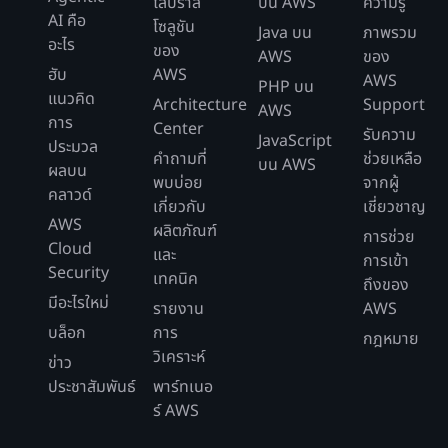
ไลบราลี
บน AWS
ความรู้
AI คือ
โซลูชัน
Java บน
ภาพรวม
อะไร
ของ
AWS
ของ
ฮับ
AWS
AWS
PHP บน
แนวคิด
Architecture
Support
AWS
การ
Center
รับความ
JavaScript
ประมวล
คำถามที่
ช่วยเหลือ
บน AWS
ผลบน
พบบ่อย
จากผู้
คลาวด์
เกี่ยวกับ
เชี่ยวชาญ
AWS
ผลิตภัณฑ์
การช่วย
Cloud
และ
การเข้า
Security
เทคนิค
ถึงของ
มีอะไรใหม่
รายงาน
AWS
บล็อก
การ
กฎหมาย
วิเคราะห์
ข่าว
ประชาสัมพันธ์
พาร์ทเนอ
ร์ AWS