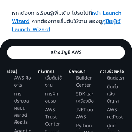
หากต้องการเรียนรู้เพิ่มเติม โปรดไปที่
หน้า Launch
Wizard
หากต้องการเริ่มต้นใช้งาน ลองดู
คู่มือผู้ใช้
Launch Wizard
สร้างบัญชี AWS
เรียนรู้
ทรัพยากร
นักพัฒนา
ความช่วยเหลือ
AWS คือ
เริ่มต้นใช้
Builder
ติดต่อเรา
อะไร
งาน
Center
ยื่นตั๋ว
การ
การฝึก
SDK และ
แจ้ง
ประมวล
อบรม
เครื่องมือ
ปัญหา
ผลบน
AWS
.NET บน
AWS
คลาวด์
Trust
AWS
re:Post
คืออะไร
Center
Python
ศูนย์
Agentic