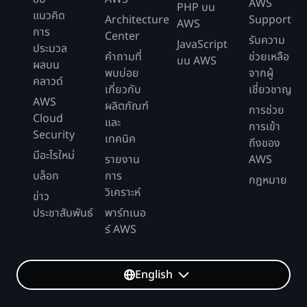
AWS
PHP บน
แนวคิด
Architecture
Support
AWS
การ
Center
รับความ
JavaScript
ประมวล
คำถามที่
ช่วยเหลือ
บน AWS
ผลบน
พบบ่อย
จากผู้
คลาวด์
เกี่ยวกับ
เชี่ยวชาญ
AWS
ผลิตภัณฑ์
การช่วย
Cloud
และ
การเข้า
Security
เทคนิค
ถึงของ
มีอะไรใหม่
รายงาน
AWS
บล็อก
การ
กฎหมาย
วิเคราะห์
ข่าว
ประชาสัมพันธ์
พาร์ทเนอ
ร์ AWS
English