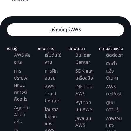
สร้างบัญชี AWS
เรียนรู้
ทรัพยากร
นักพัฒนา
ความช่วยเหลือ
AWS คือ
เริ่มต้นใช้
Builder
ติดต่อเรา
อะไร
งาน
Center
ยื่นตั๋ว
การ
การฝึก
SDK และ
แจ้ง
ประมวล
อบรม
เครื่องมือ
ปัญหา
ผลบน
AWS
.NET บน
AWS
คลาวด์
Trust
AWS
re:Post
คืออะไร
Center
Python
ศูนย์
Agentic
ไลบราลี
บน AWS
ความรู้
AI คือ
โซลูชัน
Java บน
ภาพรวม
อะไร
ของ
AWS
ของ
ฮับ
AWS