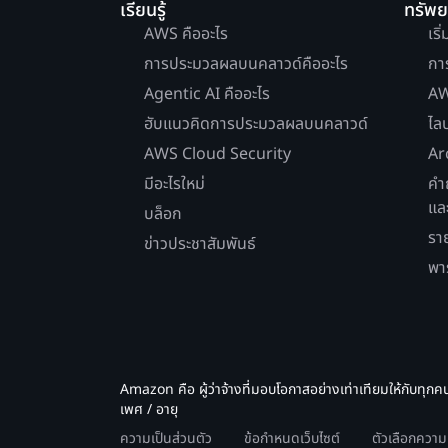
เรียนรู้
ทรัพ
AWS คืออะไร
เริ
การประมวลผลบนคลาวด์คืออะไร
กา
Agentic AI คืออะไร
AW
ฮับแนวคิดการประมวลผลบนคลาวด์
ไล
AWS Cloud Security
Ar
มีอะไรใหม่
คำ
แล
บล็อก
รา
ข่าวประชาสัมพันธ์
พา
Amazon คือ ผู้ว่าจ้างที่มอบโอกาสอย่างเท่าเทียมให้กับทุกค
เพศ / อายุ
ความเป็นส่วนตัว
ข้อกำหนดเว็บไซต์
ตัวเลือกควา