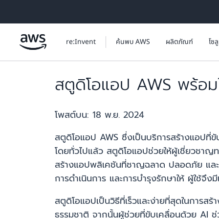
ข้ามไปที่เนื้อหาหลัก
re:Invent
ค้นพบ AWS
ผลิตภัณฑ์
โซล
สตูดิโอแอป AWS พร้อมให
โพสต์บน:
18 พ.ย. 2024
สตูดิโอแอป AWS ซึ่งเป็นบริการสร้างแอปที่ขั
โดยทั่วไปแล้ว สตูดิโอแอปช่วยให้ผู้เชี่ยวช
สร้างแอปพลิเคชันที่ชาญฉลาด ปลอดภัย และป
การดำเนินการ และการบำรุงรักษาให้ ผู้ใช้จึง
สตูดิโอแอปเป็นวิธีที่เร็วและง่ายที่สุดในการ
ธรรมชาติ จากนั้นผู้ช่วยที่ขับเคลื่อนด้วย AI