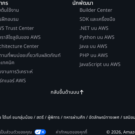
ยากร
นักพัฒนา
่มต้นใช้งาน
Builder Center
รฝึกอบรม
SDK และเครื่องมือ
S Trust Center
.NET บน AWS
บราลีโซลูชันของ AWS
Python บน AWS
chitecture Center
Java บน AWS
ถามที่พบบ่อยเกี่ยวกับผลิตภัณฑ์
PHP บน AWS
ะเทคนิค
JavaScript บน AWS
ยงานการวิเคราะห์
ร์ทเนอร์ AWS
กลับขึ้นด้านบน
น ได้แก่ ชนกลุ่มน้อย / สตรี / ผู้พิการ / ทหารผ่านศึก / อัตลักษณ์ทางเพศ / รสนิ
มเป็นส่วนตัวของคุณ
ค่ากำหนดของคุกกี้
© 2026, Amazon