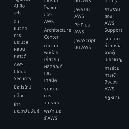
ไลบราลี
บน AWS
ความรู้
AI คือ
โซลูชัน
Java บน
ภาพรวม
อะไร
ของ
AWS
ของ
ฮับ
AWS
AWS
PHP บน
แนวคิด
Architecture
Support
AWS
การ
Center
รับความ
JavaScript
ประมวล
คำถามที่
ช่วยเหลือ
บน AWS
ผลบน
พบบ่อย
จากผู้
คลาวด์
เกี่ยวกับ
เชี่ยวชาญ
AWS
ผลิตภัณฑ์
การช่วย
Cloud
และ
การเข้า
Security
เทคนิค
ถึงของ
มีอะไรใหม่
รายงาน
AWS
บล็อก
การ
กฎหมาย
วิเคราะห์
ข่าว
ประชาสัมพันธ์
พาร์ทเนอ
ร์ AWS