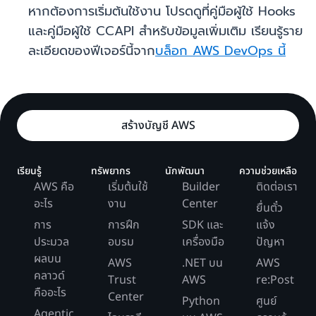
หากต้องการเริ่มต้นใช้งาน โปรดดูที่คู่มือผู้ใช้ Hooks
และคู่มือผู้ใช้ CCAPI สำหรับข้อมูลเพิ่มเติม เรียนรู้ราย
ละเอียดของฟีเจอร์นี้จาก
บล็อก AWS DevOps นี้
สร้างบัญชี AWS
เรียนรู้
ทรัพยากร
นักพัฒนา
ความช่วยเหลือ
AWS คือ
เริ่มต้นใช้
Builder
ติดต่อเรา
อะไร
งาน
Center
ยื่นตั๋ว
การ
การฝึก
SDK และ
แจ้ง
ประมวล
อบรม
เครื่องมือ
ปัญหา
ผลบน
AWS
.NET บน
AWS
คลาวด์
Trust
AWS
re:Post
คืออะไร
Center
Python
ศูนย์
Agentic