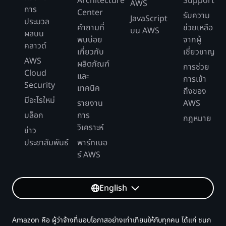
Architecture
Support
AWS
การ
Center
รับความ
JavaScript
ประมวล
คำถามที่
ช่วยเหลือ
บน AWS
ผลบน
พบบ่อย
จากผู้
คลาวด์
เกี่ยวกับ
เชี่ยวชาญ
AWS
ผลิตภัณฑ์
การช่วย
Cloud
และ
การเข้า
Security
เทคนิค
ถึงของ
มีอะไรใหม่
รายงาน
AWS
บล็อก
การ
กฎหมาย
วิเคราะห์
ข่าว
ประชาสัมพันธ์
พาร์ทเนอ
ร์ AWS
English
Amazon คือ ผู้ว่าจ้างที่มอบโอกาสอย่างเท่าเทียมให้กับทุกคน ได้แก่ ชนก