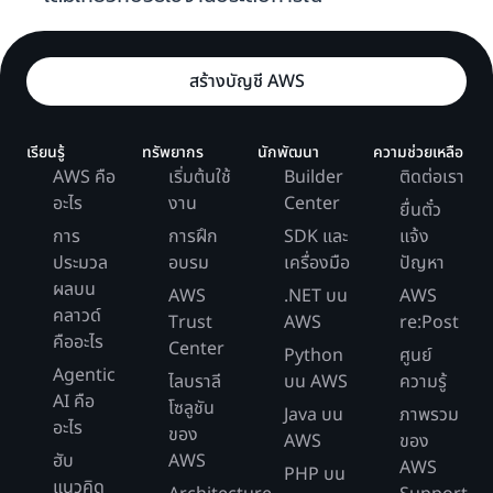
สร้างบัญชี AWS
เรียนรู้
ทรัพยากร
นักพัฒนา
ความช่วยเหลือ
AWS คือ
เริ่มต้นใช้
Builder
ติดต่อเรา
อะไร
งาน
Center
ยื่นตั๋ว
การ
การฝึก
SDK และ
แจ้ง
ประมวล
อบรม
เครื่องมือ
ปัญหา
ผลบน
AWS
.NET บน
AWS
คลาวด์
Trust
AWS
re:Post
คืออะไร
Center
Python
ศูนย์
Agentic
ไลบราลี
บน AWS
ความรู้
AI คือ
โซลูชัน
Java บน
ภาพรวม
อะไร
ของ
AWS
ของ
ฮับ
AWS
AWS
PHP บน
แนวคิด