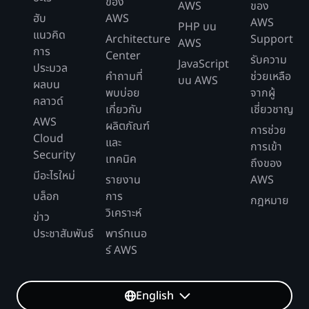
ของ
AWS
ของ
ฮับ
AWS
AWS
PHP บน
แนวคิด
Architecture
Support
AWS
การ
Center
รับความ
JavaScript
ประมวล
คำถามที่
ช่วยเหลือ
บน AWS
ผลบน
พบบ่อย
จากผู้
คลาวด์
เกี่ยวกับ
เชี่ยวชาญ
AWS
ผลิตภัณฑ์
การช่วย
Cloud
และ
การเข้า
Security
เทคนิค
ถึงของ
มีอะไรใหม่
รายงาน
AWS
บล็อก
การ
กฎหมาย
วิเคราะห์
ข่าว
ประชาสัมพันธ์
พาร์ทเนอ
ร์ AWS
English