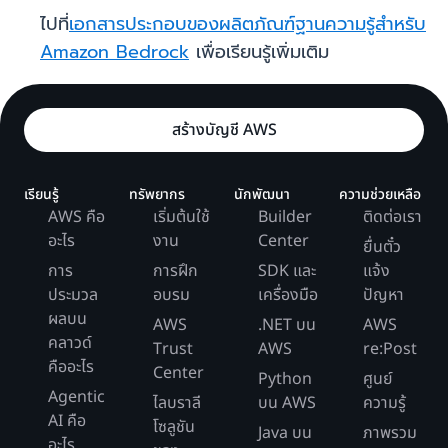
ไปที่
เอกสารประกอบของผลิตภัณฑ์ฐานความรู้สำหรับ
Amazon Bedrock
เพื่อเรียนรู้เพิ่มเติม
สร้างบัญชี AWS
เรียนรู้
ทรัพยากร
นักพัฒนา
ความช่วยเหลือ
AWS คือ
เริ่มต้นใช้
Builder
ติดต่อเรา
อะไร
งาน
Center
ยื่นตั๋ว
การ
การฝึก
SDK และ
แจ้ง
ประมวล
อบรม
เครื่องมือ
ปัญหา
ผลบน
AWS
.NET บน
AWS
คลาวด์
Trust
AWS
re:Post
คืออะไร
Center
Python
ศูนย์
Agentic
ไลบราลี
บน AWS
ความรู้
AI คือ
โซลูชัน
Java บน
ภาพรวม
อะไร