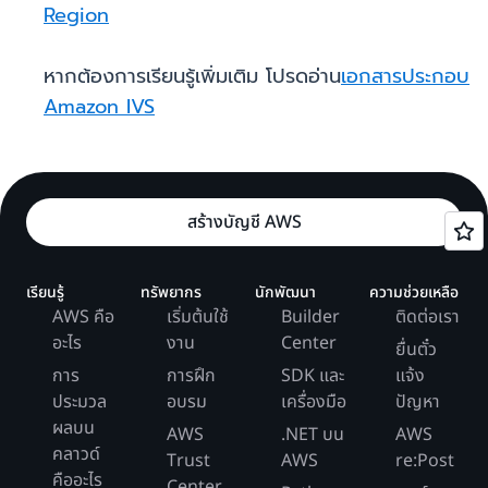
Region
หากต้องการเรียนรู้เพิ่มเติม โปรดอ่าน
เอกสารประกอบ
Amazon IVS
สร้างบัญชี AWS
เรียนรู้
ทรัพยากร
นักพัฒนา
ความช่วยเหลือ
AWS คือ
เริ่มต้นใช้
Builder
ติดต่อเรา
อะไร
งาน
Center
ยื่นตั๋ว
การ
การฝึก
SDK และ
แจ้ง
ประมวล
อบรม
เครื่องมือ
ปัญหา
ผลบน
AWS
.NET บน
AWS
คลาวด์
Trust
AWS
re:Post
คืออะไร
Center