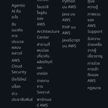
Python
ศูนย์
Agentic
ไลบราลี
บน AWS
ความรู้
AI คือ
โซลูชัน
Java บน
ภาพรวม
อะไร
ของ
AWS
ของ
ฮับ
AWS
AWS
PHP บน
แนวคิด
Architecture
Support
AWS
การ
Center
รับความ
JavaScript
ประมวล
คำถามที่
ช่วยเหลือ
บน AWS
ผลบน
พบบ่อย
จากผู้
คลาวด์
เกี่ยวกับ
เชี่ยวชาญ
AWS
ผลิตภัณฑ์
การช่วย
Cloud
และ
การเข้า
Security
เทคนิค
ถึงของ
มีอะไรใหม่
รายงาน
AWS
บล็อก
การ
กฎหมาย
วิเคราะห์
ข่าว
ประชาสัมพันธ์
พาร์ทเนอ
ร์ AWS