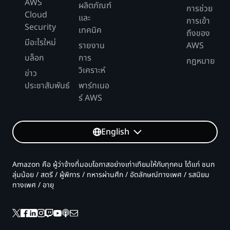
AWS
ผลิตภัณฑ์
การช่วย
Cloud
และ
การเข้า
Security
เทคนิค
ถึงของ
มีอะไรใหม่
รายงาน
AWS
บล็อก
การ
กฎหมาย
วิเคราะห์
ข่าว
ประชาสัมพันธ์
พาร์ทเนอ
ร์ AWS
English
Amazon คือ ผู้ว่าจ้างที่มอบโอกาสอย่างเท่าเทียมให้กับทุกคน ได้แก่ ชนก
ลุ่มน้อย / สตรี / ผู้พิการ / ทหารผ่านศึก / อัตลักษณ์ทางเพศ / รสนิยม
ทางเพศ / อายุ