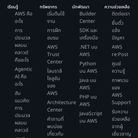
เรียนรู้
ทรัพยากร
นักพัฒนา
ความช่วยเหลือ
AWS คือ
เริ่มต้นใช้
Builder
ติดต่อเรา
อะไร
งาน
Center
ยื่นตั๋ว
การ
การฝึก
SDK และ
แจ้ง
ประมวล
อบรม
เครื่องมือ
ปัญหา
ผลบน
AWS
.NET บน
AWS
คลาวด์
Trust
AWS
re:Post
คืออะไร
Center
Python
ศูนย์
Agentic
ไลบราลี
บน AWS
ความรู้
AI คือ
โซลูชัน
Java บน
ภาพรวม
อะไร
ของ
AWS
ของ
ฮับ
AWS
AWS
PHP บน
แนวคิด
Architecture
Support
AWS
การ
Center
รับความ
JavaScript
ประมวล
คำถามที่
ช่วยเหลือ
บน AWS
ผลบน
พบบ่อย
จากผู้
คลาวด์
เกี่ยวกับ
เชี่ยวชาญ