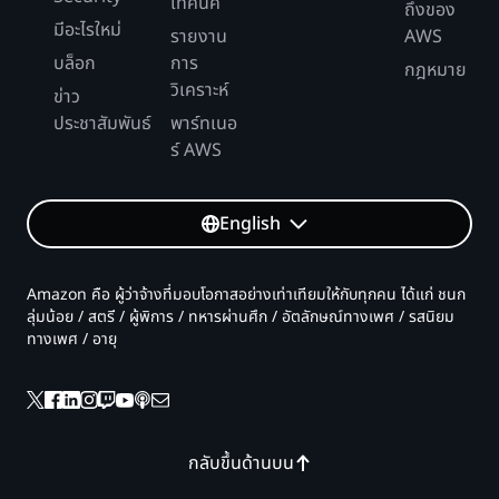
เทคนิค
ถึงของ
มีอะไรใหม่
รายงาน
AWS
บล็อก
การ
กฎหมาย
วิเคราะห์
ข่าว
ประชาสัมพันธ์
พาร์ทเนอ
ร์ AWS
English
Amazon คือ ผู้ว่าจ้างที่มอบโอกาสอย่างเท่าเทียมให้กับทุกคน ได้แก่ ชนก
ลุ่มน้อย / สตรี / ผู้พิการ / ทหารผ่านศึก / อัตลักษณ์ทางเพศ / รสนิยม
ทางเพศ / อายุ
กลับขึ้นด้านบน