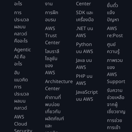
อะไร
งาน
Center
ยื่นตั๋ว
การ
การฝึก
SDK และ
แจ้ง
ประมวล
อบรม
เครื่องมือ
ปัญหา
ผลบน
AWS
.NET บน
AWS
คลาวด์
Trust
AWS
re:Post
คืออะไร
Center
Python
ศูนย์
Agentic
ไลบราลี
บน AWS
ความรู้
AI คือ
โซลูชัน
Java บน
ภาพรวม
อะไร
ของ
AWS
ของ
ฮับ
AWS
AWS
PHP บน
แนวคิด
Architecture
Support
AWS
การ
Center
รับความ
JavaScript
ประมวล
คำถามที่
ช่วยเหลือ
บน AWS
ผลบน
พบบ่อย
จากผู้
คลาวด์
เกี่ยวกับ
เชี่ยวชาญ
AWS
ผลิตภัณฑ์
การช่วย
Cloud
และ
การเข้า
Security